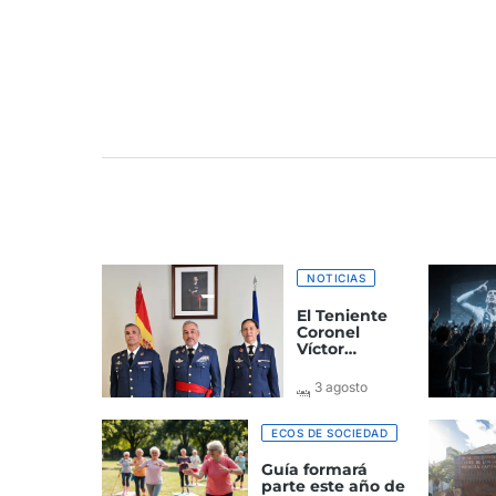
NOTICIAS
El Teniente
Coronel
Víctor
Manuel
Pastor nuevo
3 agosto
jefe del
2026
Grupo de
Alerta y
ECOS DE SOCIEDAD
Control
Guía formará
parte este año de