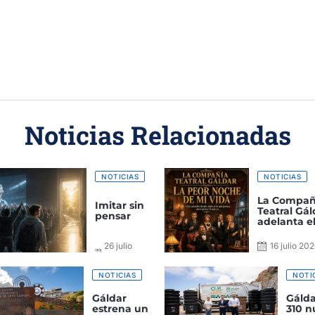
Noticias Relacionadas
NOTICIAS
NOTICIAS
La Compañ
Imitar sin
Teatral Gál
pensar
adelanta el
de ‘La peo
de mi vida’
26 julio
16 julio 20
domingo a 
2026
18:30 horas
NOTICIAS
NOTI
Gáldar
Gálda
estrena un
310 n