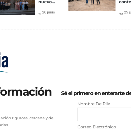
nuevo
cont
monolito
para 
de
insta
26 junio
25 j
bienvenida
en la
2026
202
inspirado
próx
en las
sema
pintaderas,
el mu
símbolo de
la
identidad
aborigen
nformación
Sé el primero en enterarte d
Nombre De Pila
ción rigurosa, cercana y de
rias.
Correo Electrónico