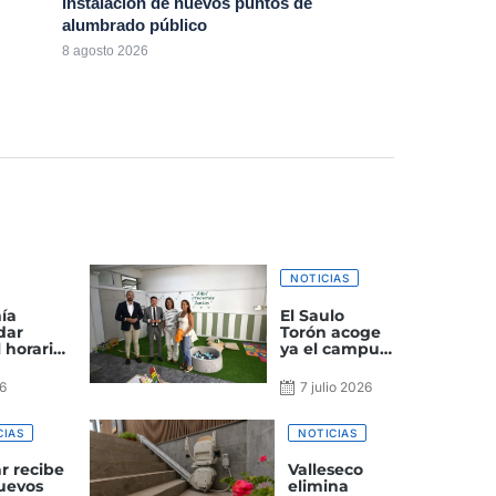
instalación de nuevos puntos de
alumbrado público
8 agosto 2026
NOTICIAS
ía
El Saulo
dar
Torón acoge
 horario
ya el campus
r noche
de verano, la
 el
bebeteca y el
26
7 julio 2026
las
proyecto
‘Cinema
Gáldar’
CIAS
NOTICIAS
r recibe
Valleseco
uevos
elimina