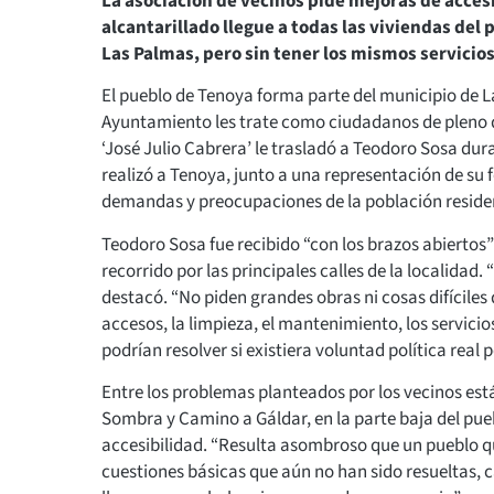
La asociación de vecinos pide mejoras de accesi
alcantarillado llegue a todas las viviendas del
Las Palmas, pero sin tener los mismos servicios
El pueblo de Tenoya forma parte del municipio de L
Ayuntamiento les trate como ciudadanos de pleno der
‘José Julio Cabrera’ le trasladó a Teodoro Sosa dura
realizó a Tenoya, junto a una representación de su f
demandas y preocupaciones de la población reside
Teodoro Sosa fue recibido “con los brazos abierto
recorrido por las principales calles de la localidad.
destacó. “No piden grandes obras ni cosas difíciles
accesos, la limpieza, el mantenimiento, los servicio
podrían resolver si existiera voluntad política real
Entre los problemas planteados por los vecinos están
Sombra y Camino a Gáldar, en la parte baja del pue
accesibilidad. “Resulta asombroso que un pueblo q
cuestiones básicas que aún no han sido resueltas, c