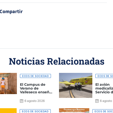
Compartir
Noticias Relacionadas
ECOS DE SOCIEDAD
ECOS DE S
El Campus de
El avión
Verano de
medicali
Valleseco enseña
Servicio 
a la infancia que
Urgencia
también se
Canario r
6 agosto 2026
6 agosto
aprende jugando,
559 trasl
cuidando
los seis 
animales y
meses de
ECOS DE SOCIEDAD
ECOS DE SOC