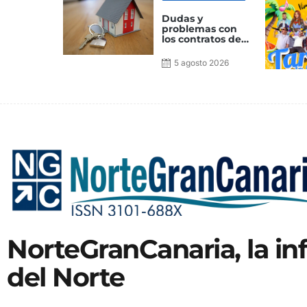
Dudas y
problemas con
los contratos de
alquiler de
vivienda. La ley
5 agosto 2026
de
arrendamientos
urbanos
NorteGranCanaria, la i
del Norte