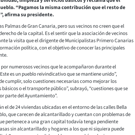
bilidad, limpieza y servicios básicos y reclama que el
 pueblo. “Pagamos la misma contribución que el resto de
”, afirma su presidente.
as Palmas de Gran Canaria, pero sus vecinos no creen que el
echo de la capital. Es el sentir que la asociación de vecinos
nte la visita que el dirigente de Municipalistas Primero Canarias
ormación política, con el objetivo de conocer las principales
nte.
s” por numerosos vecinos que le acompañaron durante el
 “Este es un pueblo reivindicativo que se mantiene unido”,
 de cumplir, solo cuestiones necesarias como mejorar los
s básicos o el transporte público”, subrayó, “cuestiones que se
 por parte del Ayuntamiento”.
 el de 24 viviendas ubicadas en el entorno de las calles Bella
blo, que carecen de alcantarillado y cuentan con problemas de
ue pertenece a una gran capital todavía tenga pendiente
asas sin alcantarillado y hogares a los que ni siquiera puede