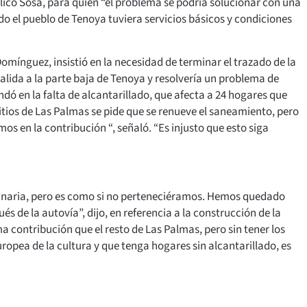
icó Sosa, para quien “el problema se podría solucionar con una
odo el pueblo de Tenoya tuviera servicios básicos y condiciones
omínguez, insistió en la necesidad de terminar el trazado de la
salida a la parte baja de Tenoya y resolvería un problema de
ó en la falta de alcantarillado, que afecta a 24 hogares que
sitios de Las Palmas se pide que se renueve el saneamiento, pero
os en la contribución “, señaló. “Es injusto que esto siga
anaria, pero es como si no perteneciéramos. Hemos quedado
s de la autovía”, dijo, en referencia a la construcción de la
 contribución que el resto de Las Palmas, pero sin tener los
ropea de la cultura y que tenga hogares sin alcantarillado, es