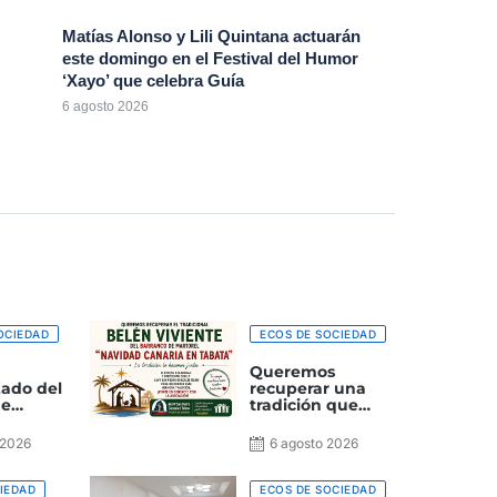
Matías Alonso y Lili Quintana actuarán
este domingo en el Festival del Humor
‘Xayo’ que celebra Guía
6 agosto 2026
OCIEDAD
ECOS DE SOCIEDAD
Queremos
zado del
recuperar una
de
tradición que
s
forma parte de
ealizó
nuestra historia
 2026
6 agosto 2026
ados en
primeros
 2026
IEDAD
ECOS DE SOCIEDAD