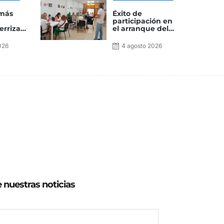
 más
Éxito de
participación en
erriza
el arranque del
e Gran
Torneo de Majo
 la I
en la Aldea de
026
4 agosto 2026
Rainbow
San Nicolás
e nuestras noticias