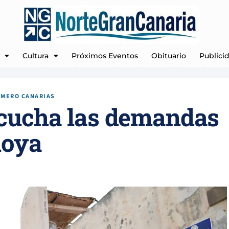
Cultura
Próximos Eventos
Obituario
Publici
IMERO CANARIAS
scucha las demandas
noya