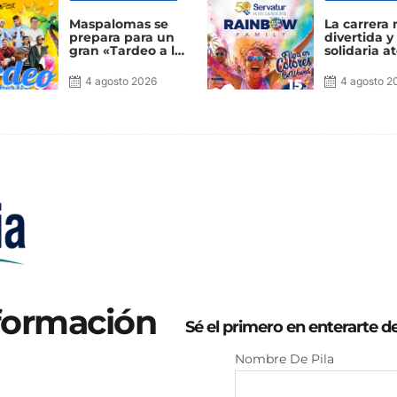
metiendo las
manos en la tierra
Maspalomas se
La carrera
prepara para un
divertida y
gran «Tardeo a lo
solidaria at
bestia» con
en el sur d
música y fiesta
Canaria con
4 agosto 2026
4 agosto 2
del agua
Servatur 
Family
nformación
Sé el primero en enterarte d
Nombre De Pila