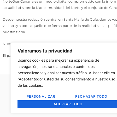
NorteGranCanaria es un medio digital comprometido con la informa
actualidad sobre la Mancomunidad del Norte y el conjunto de Cana
Desde nuestra redacción central en Santa María de Guía, damos voz 
vecinos y a todo aquello que forma parte de la realidad social, polít
nuestra tierra.
Nuestro compromiso se basa en tres principios: actualidad, cercaní
Valoramos tu privacidad
Si pasa en el Norte, te lo contamos aquí.
Usamos cookies para mejorar su experiencia de
navegación, mostrarle anuncios o contenidos
personalizados y analizar nuestro tráfico. Al hacer clic en
“Aceptar todo” usted da su consentimiento a nuestro uso
de las cookies.
Aviso Legal
–
Política de Cookies
–
Contac
PERSONALIZAR
RECHAZAR TODO
ACEPTAR TODO
Copyright © 2008, Reservados