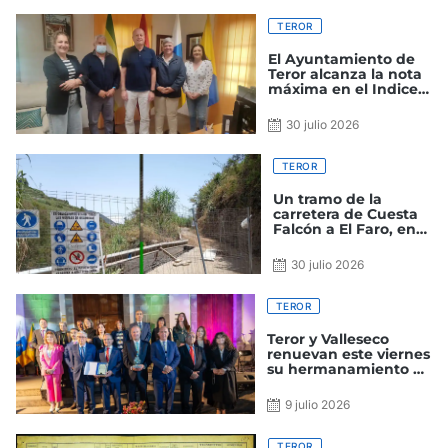
TEROR
El Ayuntamiento de
Teror alcanza la nota
máxima en el Indice
de Transparencia de
Canarias
30 julio 2026
TEROR
Un tramo de la
carretera de Cuesta
Falcón a El Faro, en
Teror, cerrada al
tráfico por obras
30 julio 2026
TEROR
Teror y Valleseco
renuevan este viernes
su hermanamiento en
el 25 aniversario de
celebración
9 julio 2026
TEROR