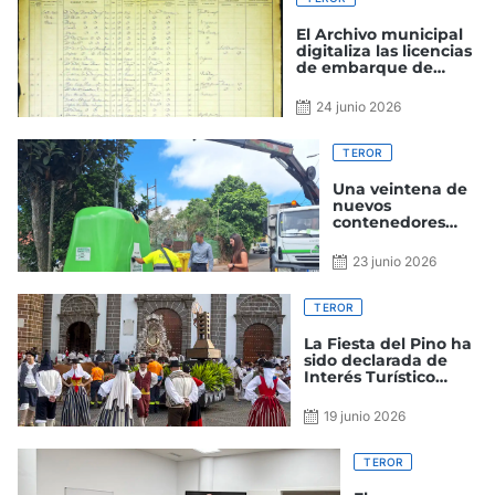
El Archivo municipal
digitaliza las licencias
de embarque de
emigrantes
terorenses entre 1853
24 junio 2026
y 1922
TEROR
Una veintena de
nuevos
contenedores
para la recogida
de vidrio se
23 junio 2026
instala en los
barrios de Teror
TEROR
La Fiesta del Pino ha
sido declarada de
Interés Turístico
Nacional
19 junio 2026
TEROR