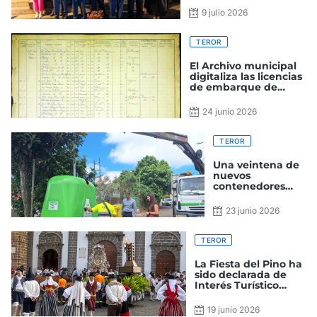
celebración
9 julio 2026
TEROR
El Archivo municipal
digitaliza las licencias
de embarque de
emigrantes
terorenses entre 1853
24 junio 2026
y 1922
TEROR
Una veintena de
nuevos
contenedores
para la recogida
de vidrio se
23 junio 2026
instala en los
barrios de Teror
TEROR
La Fiesta del Pino ha
sido declarada de
Interés Turístico
Nacional
19 junio 2026