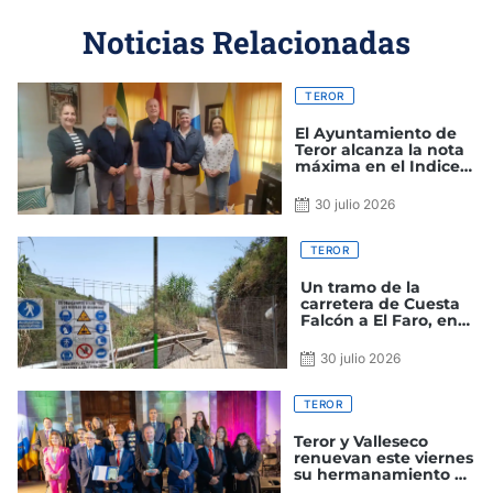
Noticias Relacionadas
TEROR
El Ayuntamiento de
Teror alcanza la nota
máxima en el Indice
de Transparencia de
Canarias
30 julio 2026
TEROR
Un tramo de la
carretera de Cuesta
Falcón a El Faro, en
Teror, cerrada al
tráfico por obras
30 julio 2026
TEROR
Teror y Valleseco
renuevan este viernes
su hermanamiento en
el 25 aniversario de