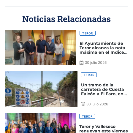
Noticias Relacionadas
TEROR
El Ayuntamiento de
Teror alcanza la nota
máxima en el Indice
de Transparencia de
Canarias
30 julio 2026
TEROR
Un tramo de la
carretera de Cuesta
Falcón a El Faro, en
Teror, cerrada al
tráfico por obras
30 julio 2026
TEROR
Teror y Valleseco
renuevan este viernes