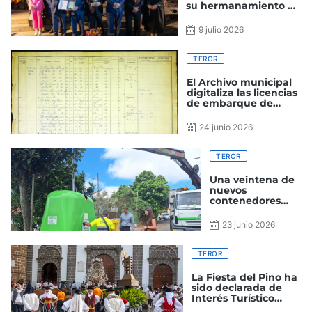
su hermanamiento en
el 25 aniversario de
celebración
9 julio 2026
TEROR
El Archivo municipal
digitaliza las licencias
de embarque de
emigrantes
terorenses entre 1853
24 junio 2026
y 1922
TEROR
Una veintena de
nuevos
contenedores
para la recogida
de vidrio se
23 junio 2026
instala en los
barrios de Teror
TEROR
La Fiesta del Pino ha
sido declarada de
Interés Turístico
Nacional