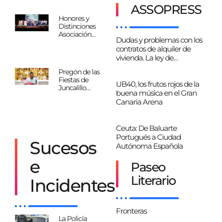
precio
ASSOPRESS
Honores y
Distinciones
Asociación
Dudas y problemas con los
Cultural Entre
contratos de alquiler de
Amigos 2026
vivienda. La ley de
(Amplio
Reportaje)
arrendamientos urbanos
Pregón de las
Fiestas de
UB40, los frutos rojos de la
Juncalillo
buena música en el Gran
(Gáldar) en
Canaria Arena
honor a Santo
Domingo de
Guzmán
Ceuta: De Baluarte
Portugués a Ciudad
Sucesos
Autónoma Española
e
Paseo
Literario
Incidentes
Fronteras
La Policía