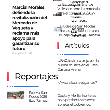
agosto
Cruz Roja
Gáldar logra el
La Escuelita Infantil de
sobre el
respaldo
Marcial Morales
reciente
Valleseco abre la matrícula
unánime del
ahogamiento
defiende la
Pleno a una
para el curso 2026/2027
Primero
en La Laja
moción para
revitalización del
Canarias
exigir
reclama un
Mercado de
medidas
plan de
La Aldea de San Nicolás
urgentes
Vegueta y
rehabilitación
El concejal
ante el
abre las inscripciones para
integral para
reclama más
Javier
colapso de las
el barrio de
un viaje cultural al Carnaval
Romero se
urgencias
apoyo para
San Francisco
de Cádiz y la Ruta de los
incorpora a
hospitalarias
garantizar su
Municipalistas
en Gran
Pueblos Blancos
Artículos
Primero
Canaria
futuro
Canarias en
Mogán
6 agosto 2026
UB40, los frutos rojos de la
buena música en el Gran
Canaria Arena
Reportajes
¿Aviso a los navegantes?
Festival San
Ceuta y Melilla, fronteras
Roque 2026
bajo presión: Marruecos
(Las Palmas
aprieta, el Gobierno
G.C)
improvisa y España paga el