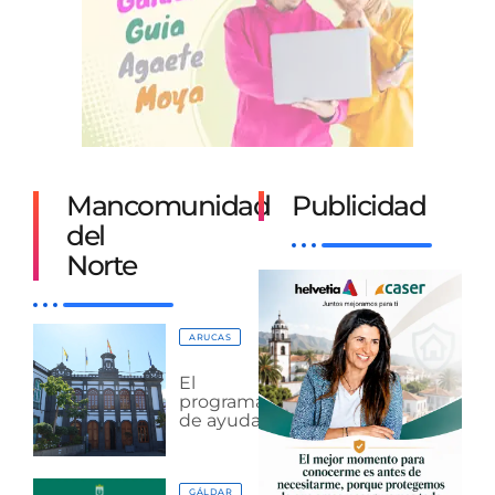
Mancomunidad
Publicidad
del
Norte
ARUCAS
El
programa
de ayudas
al sector
empresarial
local por
GÁLDAR