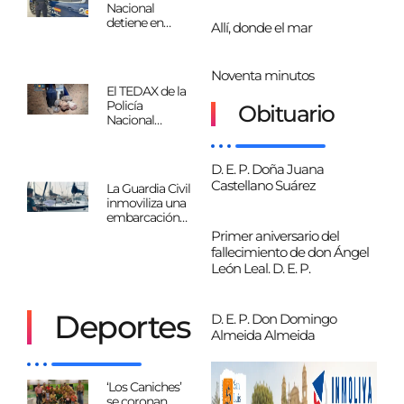
Nacional
detiene en
Allí, donde el mar
Fuerteventura
al presunto
patrón de una
Noventa minutos
embarcación
El TEDAX de la
con 20
Policía
Obituario
migrantes a
Nacional
bordo
interviene tres
granadas de
mano y diversa
D. E. P. Doña Juana
munición
Castellano Suárez
La Guardia Civil
halladas en una
inmoviliza una
vivienda de
embarcación
Telde
extranjera tras
Primer aniversario del
detectar un
fallecimiento de don Ángel
vertido
León Leal. D. E. P.
sospechoso en
Fuerteventura
Deportes
D. E. P. Don Domingo
Almeida Almeida
‘Los Caniches’
se coronan