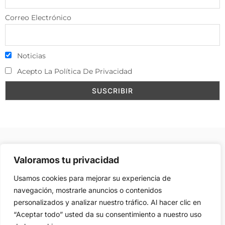
Correo Electrónico
Noticias
Acepto La Política De Privacidad
Aviso Legal
–
Política de Cookies
–
Contacto
–
Valoramos tu privacidad
Publicidad
Usamos cookies para mejorar su experiencia de
navegación, mostrarle anuncios o contenidos
personalizados y analizar nuestro tráfico. Al hacer clic en
Copyright © 2008, Reservados todos los derechos, Web
“Aceptar todo” usted da su consentimiento a nuestro uso
creada y ubicada en
VHD.es
por
Fernando Malaxechevarría