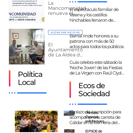
deportivo
La
municipal
Mancomunidad
El espectáculo familiar de
de
renueva el
Vaiana y los castillos
Valleseco
sobresaliente
hinchables llenaron de
en
diversión y magia las Fiestas
Transparencia
de La Virgen 2026 en Guía
ALDEA SAN NICOLAS
Barrial rinde honores a su
patrona con más de 50
El
actos para todos los públicos
Ayuntamiento
de La Aldea de
San Nicolás y el
Guía celebra este sábado la
Cabildo de
‘Noche Joven’ de las Fiestas
Gran Canaria
Política
de La Virgen con Raúl Clyde
refuerzan su
como cabeza de cartel
colaboración
Local
Ecos de
para impulsar
nuevos
Sociedad
proyectos
estratégicos
El plazo de inscripción para
Primero
acompañar a la carreta de
Canarias
solicita que se
Gáldar en la Romería del
haga público
Pino abre el lunes 10 de
el informe de
El PSOE de