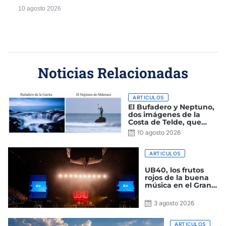
10 agosto 2026
Noticias Relacionadas
ARTICULOS
El Bufadero y Neptuno,
dos imágenes de la
Costa de Telde, que
conquistan las cámaras
10 agosto 2026
y las redes sociales
ARTICULOS
UB40, los frutos
rojos de la buena
música en el Gran
Canaria Arena
3 agosto 2026
ARTICULOS