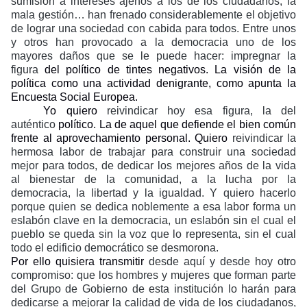
sumisión a intereses ajenos a los de los ciudadanos, la
mala gestión… han frenado considerablemente el objetivo
de lograr una sociedad con cabida para todos. Entre unos
y otros han provocado a la democracia uno de los
mayores daños que se le puede hacer: impregnar la
figura
del político de tintes negativos. La visión de la
política como una actividad denigrante, como apunta la
Encuesta Social Europea.
Yo quiero
reivindicar hoy esa figura, la del
auténtico
político. La de aquel que defiende el bien común
frente al aprovechamiento personal. Quiero
reivindicar la
hermosa labor de trabajar para construir una sociedad
mejor para todos, de dedicar los mejores años de la vida
al bienestar de la comunidad, a la lucha por la
democracia, la libertad y la igualdad. Y quiero hacerlo
porque quien se dedica noblemente a esa labor forma un
eslabón clave en la democracia, un eslabón sin el cual el
pueblo se queda sin la voz que lo representa, sin el cual
todo el edificio democrático se desmorona.
Por ello quisiera transmitir
desde aquí y desde hoy otro
compromiso: que los hombres y mujeres que forman parte
del Grupo de Gobierno de esta institución lo harán para
dedicarse a mejorar la calidad de vida de los ciudadanos,