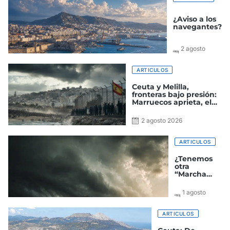
¿Aviso a los
navegantes?
2 agosto
2026
ARTICULOS
Ceuta y Melilla,
fronteras bajo presión:
Marruecos aprieta, el
Gobierno improvisa y
España paga el precio
2 agosto 2026
ARTICULOS
¿Tenemos
otra
“Marcha
verde a la
vista?
1 agosto
2026
ARTICULOS