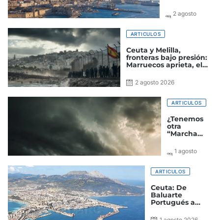
2 agosto
2026
ARTICULOS
Ceuta y Melilla,
fronteras bajo presión:
Marruecos aprieta, el
Gobierno improvisa y
España paga el precio
2 agosto 2026
ARTICULOS
¿Tenemos
otra
“Marcha
verde a la
vista?
1 agosto
2026
ARTICULOS
Ceuta: De
Baluarte
Portugués a
Ciudad
Autónoma
1 agosto 2026