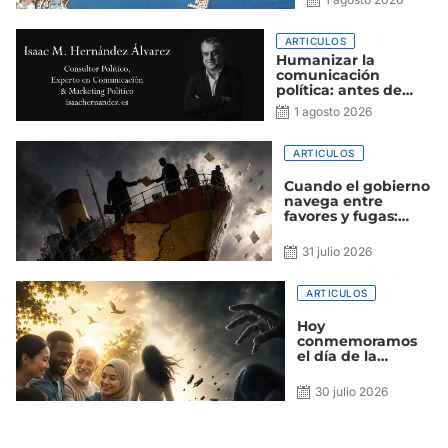
Española
ARTICULOS
Humanizar la
comunicación
política: antes de
convencer, hay que
1 agosto 2026
gustar
ARTICULOS
Cuando el gobierno
navega entre
favores y fugas:
España en estado
de escora
31 julio 2026
ARTICULOS
Hoy
conmemoramos
el día de la
amistad y el de la
trata de personas
30 julio 2026