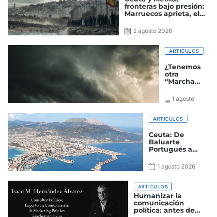
fronteras bajo presión:
Marruecos aprieta, el
Gobierno improvisa y
España paga el precio
2 agosto 2026
ARTICULOS
¿Tenemos
otra
“Marcha
verde a la
vista?
1 agosto
2026
ARTICULOS
Ceuta: De
Baluarte
Portugués a
Ciudad
Autónoma
1 agosto 2026
Española
ARTICULOS
Humanizar la
comunicación
política: antes de