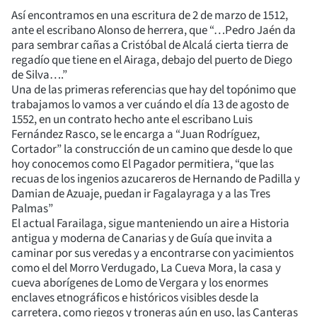
Así encontramos en una escritura de 2 de marzo de 1512,
ante el escribano Alonso de herrera, que “…Pedro Jaén da
para sembrar cañas a Cristóbal de Alcalá cierta tierra de
regadío que tiene en el Airaga, debajo del puerto de Diego
de Silva….”
Una de las primeras referencias que hay del topónimo que
trabajamos lo vamos a ver cuándo el día 13 de agosto de
1552, en un contrato hecho ante el escribano Luis
Fernández Rasco, se le encarga a “Juan Rodríguez,
Cortador” la construcción de un camino que desde lo que
hoy conocemos como El Pagador permitiera, “que las
recuas de los ingenios azucareros de Hernando de Padilla y
Damian de Azuaje, puedan ir Fagalayraga y a las Tres
Palmas”
El actual Farailaga, sigue manteniendo un aire a Historia
antigua y moderna de Canarias y de Guía que invita a
caminar por sus veredas y a encontrarse con yacimientos
como el del Morro Verdugado, La Cueva Mora, la casa y
cueva aborígenes de Lomo de Vergara y los enormes
enclaves etnográficos e históricos visibles desde la
carretera, como riegos y troneras aún en uso, las Canteras