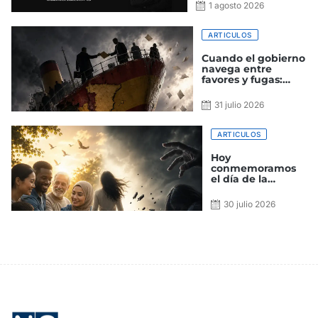
convencer, hay que
1 agosto 2026
gustar
ARTICULOS
Cuando el gobierno
navega entre
favores y fugas:
España en estado
de escora
31 julio 2026
ARTICULOS
Hoy
conmemoramos
el día de la
amistad y el de la
trata de personas
30 julio 2026