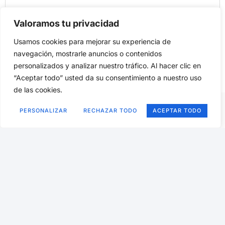
Correo Electrónico
Valoramos tu privacidad
Usamos cookies para mejorar su experiencia de
Noticias
navegación, mostrarle anuncios o contenidos
Acepto La Política De Privacidad
personalizados y analizar nuestro tráfico. Al hacer clic en
“Aceptar todo” usted da su consentimiento a nuestro uso
de las cookies.
PERSONALIZAR
RECHAZAR TODO
ACEPTAR TODO
Aviso Legal
–
Política de Cookies
–
Contacto
–
Publicidad
Copyright © 2008, Reservados todos los derechos, Web
creada y ubicada en
VHD.es
por
Fernando Malaxechevarría