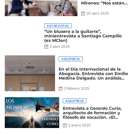
Entrevista a
Fernando López
Mirones: “Nos están
utilizando el amor
por los animales para
20 abril 2025
esclavizar al ser
humano”
ENTREVISTAS
“Un blusero a
la guitarra”,
minientrevista
a Santiago
Campillo (ex
2 abril 2025
MClan)
ASSOPRESS
En el Día Internacional de la
Abogacía. Entrevista con Emilio
Medina Delgado. Un análisis
sobre la abogacía y la situación
del sistema judicial
3 febrero 2025
ASSOPRESS
Entrevista a Gerardo Curio,
arquitecto de formación y