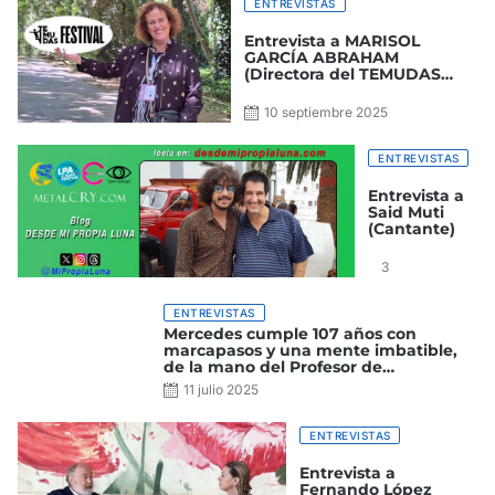
ENTREVISTAS
Entrevista a MARISOL
GARCÍA ABRAHAM
(Directora del TEMUDAS
Fest)
10 septiembre 2025
ENTREVISTAS
Entrevista a
Said Muti
(Cantante)
3
septiembre
2025
ENTREVISTAS
Mercedes cumple 107
años con marcapasos y
una mente imbatible,
de la mano del Profesor
de Cardiología Dr.
11 julio 2025
Manuel de la Peña
ENTREVISTAS