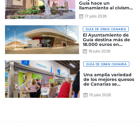
Guía hace un
llamamiento al civismo
para proteger los
17 julio 2026
parques y jardines del
municipio
GUÍA DE GRAN CANARIA
El Ayuntamiento de
Guía destina más de
18.000 euros en
modernizar y
16 julio 2026
promocionar el
Mercado
GUÍA DE GRAN CANARIA
Una amplia variedad
de los mejores quesos
de Canarias se
encuentran en el
Mercado de Guía
15 julio 2026