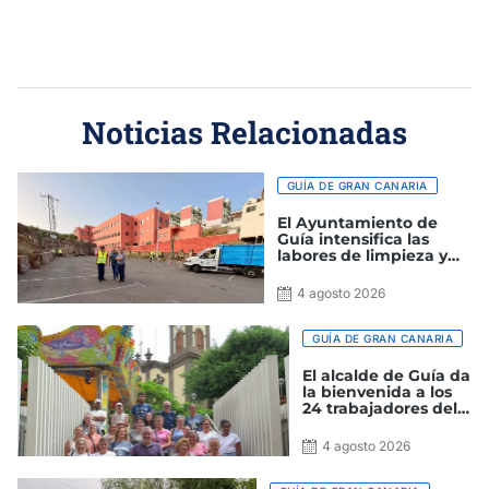
Noticias Relacionadas
GUÍA DE GRAN CANARIA
El Ayuntamiento de
Guía intensifica las
labores de limpieza y
mejora de los espacios
públicos del municipio
4 agosto 2026
GUÍA DE GRAN CANARIA
El alcalde de Guía da
la bienvenida a los
24 trabajadores del
proyecto Ruralia
2026
4 agosto 2026