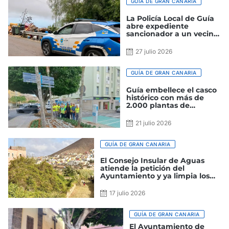
GUÍA DE GRAN CANARIA
La Policía Local de Guía
abre expediente
sancionador a un vecino
por arrojar trastos y
enseres junto a la vía
27 julio 2026
pública
GUÍA DE GRAN CANARIA
Guía embellece el casco
histórico con más de
2.000 plantas de
temporada de cara a las
Fiestas de la Virgen
21 julio 2026
GUÍA DE GRAN CANARIA
El Consejo Insular de Aguas
atiende la petición del
Ayuntamiento y ya limpia los
barrancos de Las Garzas y de
Guía
17 julio 2026
GUÍA DE GRAN CANARIA
El Ayuntamiento de