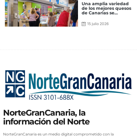
Una amplia variedad
de los mejores quesos
de Canarias se
encuentran en el
Mercado de Guía
15 julio 2026
NorteGranCanaria, la
información del Norte
NorteGranCanaria es un medio digital comprometido con la