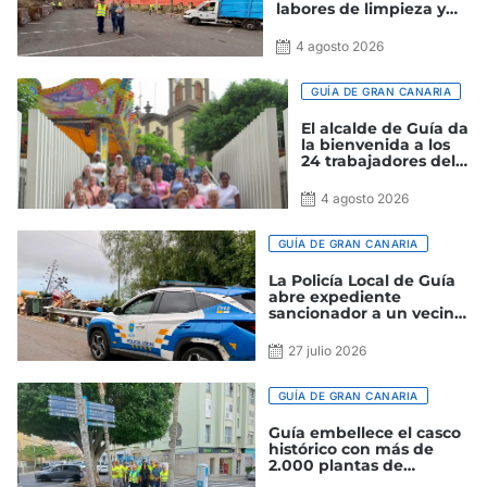
labores de limpieza y
mejora de los espacios
públicos del municipio
4 agosto 2026
GUÍA DE GRAN CANARIA
El alcalde de Guía da
la bienvenida a los
24 trabajadores del
proyecto Ruralia
2026
4 agosto 2026
GUÍA DE GRAN CANARIA
La Policía Local de Guía
abre expediente
sancionador a un vecino
por arrojar trastos y
enseres junto a la vía
27 julio 2026
pública
GUÍA DE GRAN CANARIA
Guía embellece el casco
histórico con más de
2.000 plantas de
temporada de cara a las