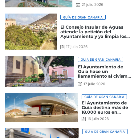
Fiestas de la Virgen
21 julio 2026
GUÍA DE GRAN CANARIA
El Consejo Insular de Aguas
atiende la petición del
Ayuntamiento y ya limpia los
barrancos de Las Garzas y de
Guía
17 julio 2026
GUÍA DE GRAN CANARIA
El Ayuntamiento de
Guía hace un
llamamiento al civismo
para proteger los
17 julio 2026
parques y jardines del
municipio
GUÍA DE GRAN CANARIA
El Ayuntamiento de
Guía destina más de
18.000 euros en
modernizar y
16 julio 2026
promocionar el
Mercado
GUÍA DE GRAN CANARIA