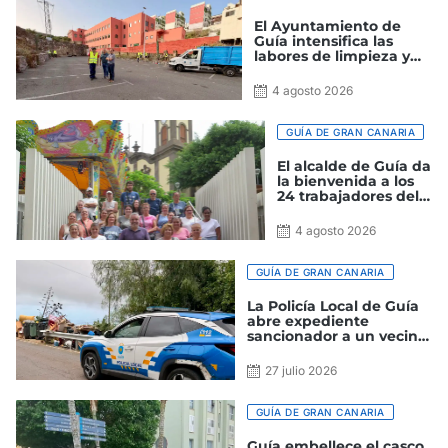
El Ayuntamiento de
Guía intensifica las
labores de limpieza y
mejora de los espacios
públicos del municipio
4 agosto 2026
GUÍA DE GRAN CANARIA
El alcalde de Guía da
la bienvenida a los
24 trabajadores del
proyecto Ruralia
2026
4 agosto 2026
GUÍA DE GRAN CANARIA
La Policía Local de Guía
abre expediente
sancionador a un vecino
por arrojar trastos y
enseres junto a la vía
27 julio 2026
pública
GUÍA DE GRAN CANARIA
Guía embellece el casco