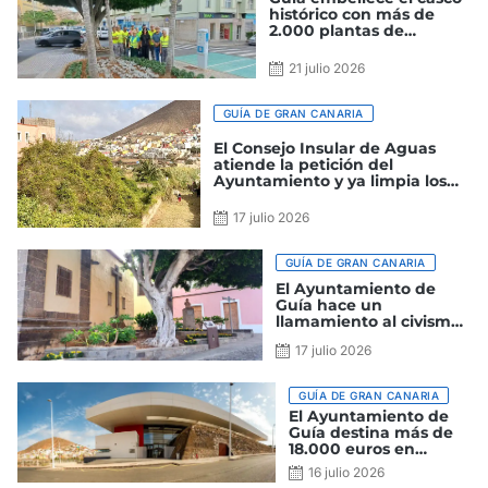
histórico con más de
2.000 plantas de
temporada de cara a las
Fiestas de la Virgen
21 julio 2026
GUÍA DE GRAN CANARIA
El Consejo Insular de Aguas
atiende la petición del
Ayuntamiento y ya limpia los
barrancos de Las Garzas y de
Guía
17 julio 2026
GUÍA DE GRAN CANARIA
El Ayuntamiento de
Guía hace un
llamamiento al civismo
para proteger los
17 julio 2026
parques y jardines del
municipio
GUÍA DE GRAN CANARIA
El Ayuntamiento de
Guía destina más de
18.000 euros en
modernizar y
16 julio 2026
promocionar el