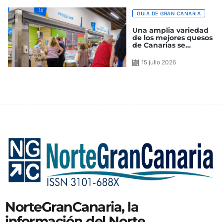
Mercado
GUÍA DE GRAN CANARIA
Una amplia variedad
de los mejores quesos
de Canarias se
encuentran en el
Mercado de Guía
15 julio 2026
NorteGranCanaria, la
información del Norte