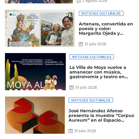
2 agosto 2026
NOTICIAS CULTURALES
Artenara, convertida en
poesía y color:
Margarita Ojeda y
Felipe Juan presentan
un homenaje a la
31 julio 2026
cumbre
NOTICIAS CULTURALES
La Villa de Moya vuelve a
amanecer con música,
gastronomía y teatro en
una nueva edición de ‘Moya
al Amanecer’
31 julio 2026
NOTICIAS CULTURALES
José Hernández Afonso
presenta la muestra “Corpus
Aureum” en el Espacio
Cultural La Mutua
31 julio 2026