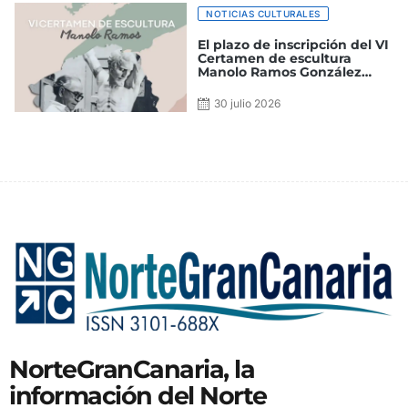
NOTICIAS CULTURALES
El plazo de inscripción del VI
Certamen de escultura
Manolo Ramos González
permanecerá abierto hasta
el mes de octubre
30 julio 2026
NorteGranCanaria, la
información del Norte