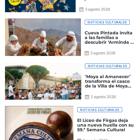
‘Una habitación para
soñar’
3 agosto 2026
NOTICIAS CULTURALES
Cueva Pintada invita
a las familias a
descubrir ‘Arminda y
el secreto de la
támara amarga’
3 agosto 2026
NOTICIAS CULTURALES
‘Moya al Amanecer’
transforma el casco
de la Villa de Moya
en un gran escenario
cultural
2 agosto 2026
NOTICIAS CULTURALES
El Liceo de Firgas deja
una nueva huella con su
59.ª Semana Cultural