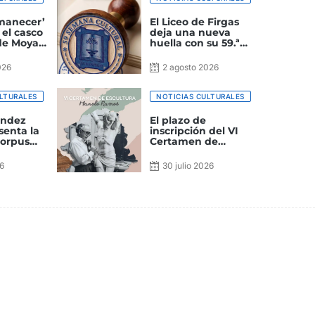
manecer’
El Liceo de Firgas
 el casco
deja una nueva
 de Moya
huella con su 59.ª
Semana Cultural
ultural
026
2 agosto 2026
LTURALES
NOTICIAS CULTURALES
ández
El plazo de
senta la
inscripción del VI
Corpus
Certamen de
n el
escultura Manolo
tural La
Ramos González
26
30 julio 2026
permanecerá
abierto hasta el mes
de octubre