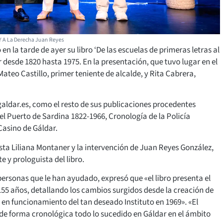
 Y A La Derecha Juan Reyes
n la tarde de ayer su libro ‘De las escuelas de primeras letras al
r desde 1820 hasta 1975. En la presentación, que tuvo lugar en el
teo Castillo, primer teniente de alcalde, y Rita Cabrera,
galdar.es, como el resto de sus publicaciones procedentes
el Puerto de Sardina 1822-1966, Cronología de la Policía
Casino de Gáldar.
ista Liliana Montaner y la intervención de Juan Reyes González,
y prologuista del libro.
personas que le han ayudado, expresó que «el libro presenta el
 155 años, detallando los cambios surgidos desde la creación de
 en funcionamiento del tan deseado Instituto en 1969». «El
 de forma cronológica todo lo sucedido en Gáldar en el ámbito