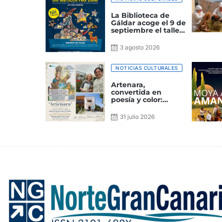
La Biblioteca de
Gáldar acoge el 9 de
septiembre el taller
‘Una habitación
para soñar’
3 agosto 2026
NOTICIAS CULTURALES
Artenara,
convertida en
poesía y color:
Margarita Ojeda y
Felipe Juan
31 julio 2026
presentan un
homenaje a la
cumbre