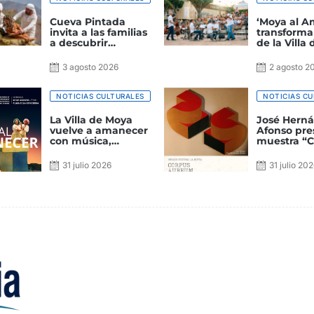
Cueva Pintada
‘Moya al A
invita a las familias
transforma
a descubrir
de la Villa
‘Arminda y el
en un gran
secreto de la támara
escenario c
3 agosto 2026
2 agosto 2
amarga’
NOTICIAS CULTURALES
NOTICIAS CU
La Villa de Moya
José Hern
vuelve a amanecer
Afonso pre
con música,
muestra “
gastronomía y
Aureum” e
teatro en una nueva
Espacio Cul
31 julio 2026
31 julio 20
edición de ‘Moya al
Mutua
Amanecer’