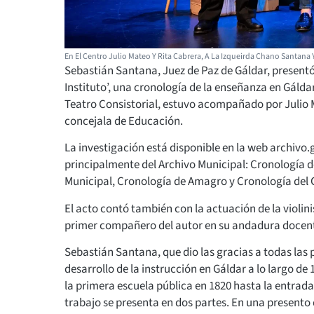
En El Centro Julio Mateo Y Rita Cabrera, A La Izqueirda Chano Santana
Sebastián Santana, Juez de Paz de Gáldar, presentó e
Instituto’, una cronología de la enseñanza en Gálda
Teatro Consistorial, estuvo acompañado por Julio Ma
concejala de Educación.
La investigación está disponible en la web archivo.
principalmente del Archivo Municipal: Cronología d
Municipal, Cronología de Amagro y Cronología del 
El acto contó también con la actuación de la violin
primer compañero del autor en su andadura docente 
Sebastián Santana, que dio las gracias a todas las 
desarrollo de la instrucción en Gáldar a lo largo de
la primera escuela pública en 1820 hasta la entrada
trabajo se presenta en dos partes. En una presento