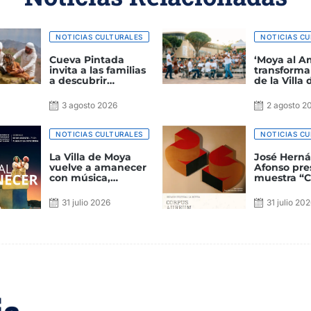
NOTICIAS CULTURALES
NOTICIAS CU
Cueva Pintada
‘Moya al A
invita a las familias
transforma
a descubrir
de la Villa
‘Arminda y el
en un gran
secreto de la támara
escenario c
3 agosto 2026
2 agosto 2
amarga’
NOTICIAS CULTURALES
NOTICIAS CU
La Villa de Moya
José Hern
vuelve a amanecer
Afonso pre
con música,
muestra “
gastronomía y
Aureum” e
teatro en una nueva
Espacio Cul
31 julio 2026
31 julio 20
edición de ‘Moya al
Mutua
Amanecer’