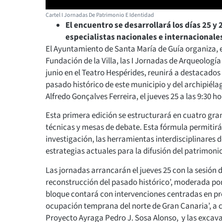
Cartel I Jornadas De Patrimonio E Identidad
El encuentro se desarrollará los días 25 y
especialistas nacionales e internacionale
El Ayuntamiento de Santa María de Guía organiza, 
Fundación de la Villa, las I Jornadas de Arqueología 
junio en el Teatro Hespérides, reunirá a destacados 
pasado histórico de este municipio y del archipiéla
Alfredo Gonçalves Ferreira, el jueves 25 a las 9:30 ho
Esta primera edición se estructurará en cuatro g
técnicas y mesas de debate. Esta fórmula permitirá 
investigación, las herramientas interdisciplinares d
estrategias actuales para la difusión del patrimoni
Las jornadas arrancarán el jueves 25 con la sesión 
reconstrucción del pasado histórico’, moderada por
bloque contará con intervenciones centradas en pro
ocupación temprana del norte de Gran Canaria’, a c
Proyecto Ayraga Pedro J. Sosa Alonso, y las excavac