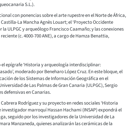
queocanaria S.L.).
onal con ponencias sobre el arte rupestre en el Norte de África,
e Castilla-La Mancha Agnès Louart; el ‘Proyecto Occidente
a por la ULPGC y arqueólogo Francisco Caamaño; y las conexiones
 reciente (c. 4000-700 ANE), a cargo de Hamza Benattia,
el epígrafe ‘Historia y arqueología interdisciplinar:
pasado’, moderado por Beneharo López Cruz. En este bloque, el
cación de los Sistemas de Información Geográfica en el
 Universidad de Las Palmas de Gran Canaria (ULPGC), Sergio
es defensivas en Canarias.
s Cabrera Rodríguez y su proyecto en redes sociales ‘Historia
 e investigador marroquí Hassan Hachami (INSAP) expondrá el
aga, seguido por los investigadores de la Universidad de La
ámara Manzaneda, quienes analizarán las cerámicas de la