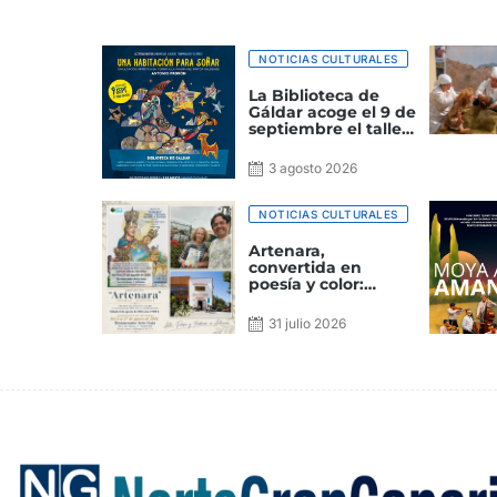
NOTICIAS CULTURALES
La Biblioteca de
Gáldar acoge el 9 de
septiembre el taller
‘Una habitación
para soñar’
3 agosto 2026
NOTICIAS CULTURALES
Artenara,
convertida en
poesía y color:
Margarita Ojeda y
Felipe Juan
31 julio 2026
presentan un
homenaje a la
cumbre