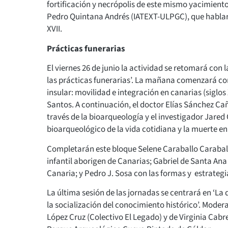
fortificación y necrópolis de este mismo yacimiento
Pedro Quintana Andrés (IATEXT-ULPGC), que hablará 
XVII.
Prácticas funerarias
El viernes 26 de junio la actividad se retomará con 
las prácticas funerarias’. La mañana comenzará con
insular: movilidad e integración en canarias (siglos 
Santos. A continuación, el doctor Elías Sánchez Cañ
través de la bioarqueología y el investigador Jared 
bioarqueológico de la vida cotidiana y la muerte en
Completarán este bloque Selene Caraballo Carabal
infantil aborigen de Canarias; Gabriel de Santa Ana
Canaria; y Pedro J. Sosa con las formas y estrategi
La última sesión de las jornadas se centrará en ‘La 
la socialización del conocimiento histórico’. Mode
López Cruz (Colectivo El Legado) y de Virginia Cab