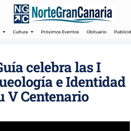
Cultura
Próximos Eventos
Obituario
Publici
uía celebra las I
ueología e Identidad
u V Centenario