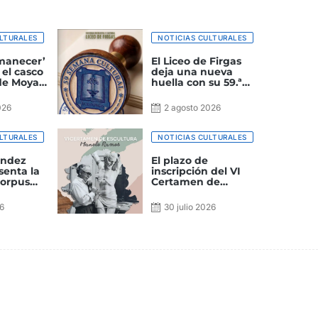
LTURALES
NOTICIAS CULTURALES
manecer’
El Liceo de Firgas
 el casco
deja una nueva
 de Moya
huella con su 59.ª
Semana Cultural
ultural
026
2 agosto 2026
LTURALES
NOTICIAS CULTURALES
ández
El plazo de
senta la
inscripción del VI
Corpus
Certamen de
n el
escultura Manolo
tural La
Ramos González
26
30 julio 2026
permanecerá
abierto hasta el mes
de octubre