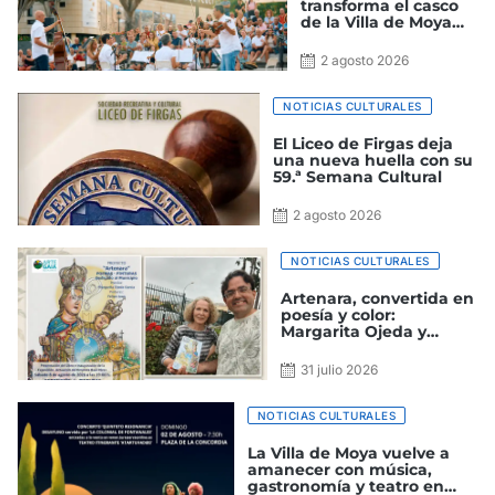
transforma el casco
de la Villa de Moya
en un gran escenario
cultural
2 agosto 2026
NOTICIAS CULTURALES
El Liceo de Firgas deja
una nueva huella con su
59.ª Semana Cultural
2 agosto 2026
NOTICIAS CULTURALES
Artenara, convertida en
poesía y color:
Margarita Ojeda y
Felipe Juan presentan
un homenaje a la
31 julio 2026
cumbre
NOTICIAS CULTURALES
La Villa de Moya vuelve a
amanecer con música,
gastronomía y teatro en