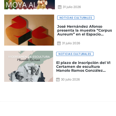
una nueva edición de ‘Moya
al Amanecer’
31 julio 2026
NOTICIAS CULTURALES
José Hernández Afonso
presenta la muestra “Corpus
Aureum” en el Espacio
Cultural La Mutua
31 julio 2026
NOTICIAS CULTURALES
El plazo de inscripción del VI
Certamen de escultura
Manolo Ramos González
permanecerá abierto hasta
el mes de octubre
30 julio 2026