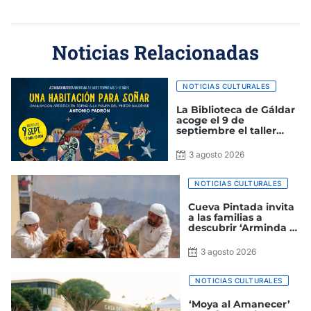
Noticias Relacionadas
NOTICIAS CULTURALES
La Biblioteca de Gáldar
acoge el 9 de
septiembre el taller
‘Una habitación para
soñar’
3 agosto 2026
NOTICIAS CULTURALES
Cueva Pintada invita
a las familias a
descubrir ‘Arminda y
el secreto de la
támara amarga’
3 agosto 2026
NOTICIAS CULTURALES
‘Moya al Amanecer’