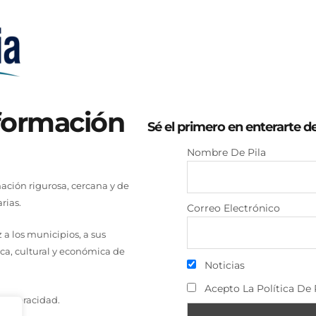
nformación
Sé el primero en enterarte d
Nombre De Pila
ción rigurosa, cercana y de
rias.
Correo Electrónico
a los municipios, a sus
ica, cultural y económica de
Noticias
Acepto La Política De 
a y veracidad.