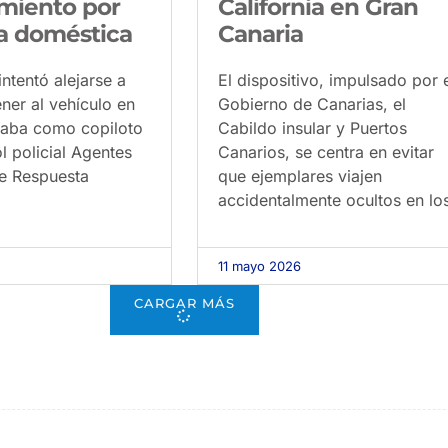
amiento por
California en Gran
ia doméstica
Canaria
intentó alejarse a
El dispositivo, impulsado por 
ener al vehículo en
Gobierno de Canarias, el
ulaba como copiloto
Cabildo insular y Puertos
l policial Agentes
Canarios, se centra en evitar
e Respuesta
que ejemplares viajen
accidentalmente ocultos en lo
11 mayo 2026
CARGAR MÁS