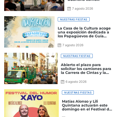
protagonista de la
ancestral ‘Fiesta de la
7 agosto 2026
Cosecha’
NUESTRAS FIESTAS
La Casa de la Cultura acoge
una exposición dedicada a
los Papagüevos de Guía
dentro de las Fiestas de La
Virgen 2026
7 agosto 2026
NUESTRAS FIESTAS
Abierto el plazo para
solicitar los camiones para
la Carrera de Cintas y la
Batalla de Flores de las
fiestas patronales de La
6 agosto 2026
Virgen 2026
NUESTRAS FIESTAS
Matías Alonso y Lili
Quintana actuarán este
domingo en el Festival del
Humor ‘Xayo’ que celebra
Guía