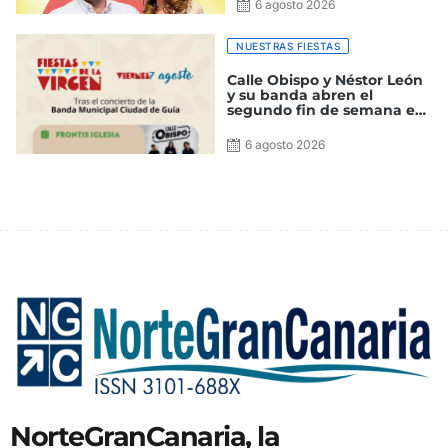
6 agosto 2026
NUESTRAS FIESTAS
Calle Obispo y Néstor León
y su banda abren el
segundo fin de semana en
Guía de las Fiestas de La
Virgen 2026
6 agosto 2026
NorteGranCanaria, la