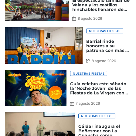
El espectáculo familiar de
Vaiana y los castillos
hinchables llenaron de
diversión y magia las
Fiestas de La Virgen 2026
8 agosto 2026
en Guía
NUESTRAS FIESTAS
Barrial rinde
honores a su
patrona con más de
50 actos para todos
los públicos
8 agosto 2026
NUESTRAS FIESTAS
Guía celebra este sábado
la ‘Noche Joven’ de las
Fiestas de La Virgen con
Raúl Clyde como cabeza
de cartel
7 agosto 2026
NUESTRAS FIESTAS
Gáldar inaugura el
Beñesmer con La
Guancha como