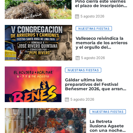
Pino cierra este viernes
el plazo de inscripción
de participación
5 agosto 2026
NUESTRAS FIESTAS
Valleseco reivindica la
memoria de los arrieros
y el orgullo del
transporte en Canarias
5 agosto 2026
NUESTRAS FIESTAS
Gáldar ultima los
preparativos del Festival
Beñesmer 2026, que arranca
este jueves con la ancestral
‘Fiesta de la Cosecha’
5 agosto 2026
NUESTRAS FIESTAS
La Retreta
ilusiona Agaete
con una noche