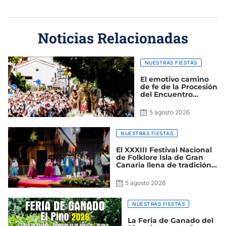
Noticias Relacionadas
NUESTRAS FIESTAS
El emotivo camino
de fe de la Procesión
del Encuentro
abarrota las calles
de Agaete
5 agosto 2026
NUESTRAS FIESTAS
El XXXIII Festival Nacional
de Folklore Isla de Gran
Canaria llena de tradición y
cultura la Plaza Grande de
Guía en una brillante
5 agosto 2026
clausura
NUESTRAS FIESTAS
La Feria de Ganado del