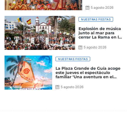
mágica
5 agosto 2026
NUESTRAS FIESTAS
Explosión de música
junto al mar para
cerrar La Rama en la
Villa Marinera de
Agaete
5 agosto 2026
NUESTRAS FIESTAS
La Plaza Grande de Guía acoge
este jueves el espectáculo
familiar ‘Una aventura en el
Océano’, Tributo a Vaiana,
dentro de las Fiestas de La
5 agosto 2026
Virgen 2026