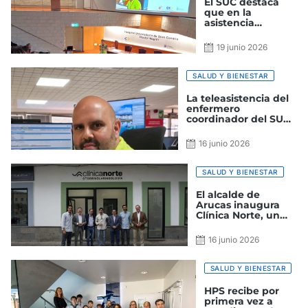
El SUC destaca
que en la
asistencia
sanitaria urgente
es clave la
19 junio 2026
capacidad de
decisión de sus
profesionales
SALUD Y BIENESTAR
La teleasistencia del
enfermero
coordinador del SUC
ayuda a reanimar a
un recién nacido en
16 junio 2026
Fuerteventura
SALUD Y BIENESTAR
El alcalde de
Arucas inaugura
Clínica Norte, un
centro
especializado en
16 junio 2026
otorrinolaringología
SALUD Y BIENESTAR
HPS recibe por
primera vez a