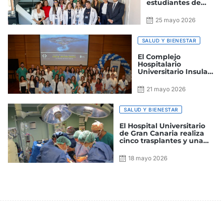
estudiantes de
Medicina en
prácticas clínicas
25 mayo 2026
SALUD Y BIENESTAR
El Complejo
Hospitalario
Universitario Insular-
Materno Infantil
homenajea a los
21 mayo 2026
Especialistas que
han finalizado su
período formativo
SALUD Y BIENESTAR
El Hospital Universitario
de Gran Canaria realiza
cinco trasplantes y una
donación multiorgánica
en menos de cuatro días
18 mayo 2026