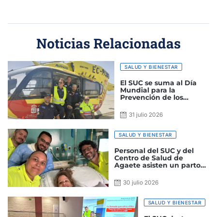
Noticias Relacionadas
SALUD Y BIENESTAR
El SUC se suma al Día
Mundial para la
Prevención de los
Ahogamientos y nos
enseña cómo actuar tras
31 julio 2026
un rescate
SALUD Y BIENESTAR
Personal del SUC y del
Centro de Salud de
Agaete asisten un parto
en ambulancia durante el
traslado de la gestante al
30 julio 2026
hospital
SALUD Y BIENESTAR