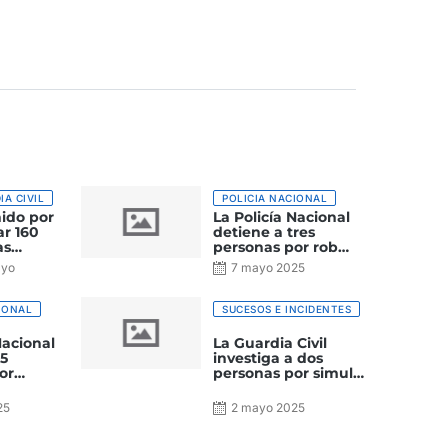
IA CIVIL
POLICIA NACIONAL
ido por
La Policía Nacional
ar 160
detiene a tres
as
personas por robos
bidas de
con fuerza y
ayo
7 mayo 2025
uana en
violencia en Las
5
a de Gran
Palmas de Gran
ia
Canaria
IONAL
SUCESOS E INCIDENTES
Nacional
La Guardia Civil
35
investiga a dos
or
personas por simular
 e
varios delitos
ar
25
2 mayo 2025
 infantil
cio de
iento