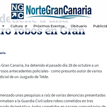
 detiene a una
ro robos en Gran
Cultura
Próximos Eventos
Obituario
Publici
aria
n Gran Canaria, ha detenido el pasado día 28 de octubre a un
merosos antecedentes policiales- como presunto autor de varios
udicial de un Juzgado de Telde.
comenzado unas pesquisas a raíz de varias denuncias presentadas
formaban a la Guardia Civil sobre robos cometidos en tres
n grado de tentativa, todos cometidos en garajes comunitarios de