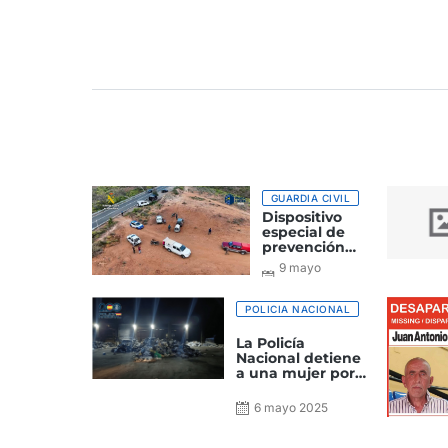
GUARDIA CIVIL
Dispositivo
especial de
prevención
contra el
9 mayo
abandono
2025
animal en la
isla de Gran
POLICIA NACIONAL
Canaria
La Policía
Nacional detiene
a una mujer por
ocultar un parto
y deshacerse del
6 mayo 2025
feto en un
contenedor