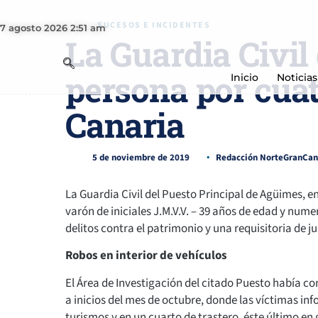
SUCESOS E INCIDENTES
7 agosto 2026 2:51 am
La Guardia Civil
persona por cuat
Inicio
Noticias
Canaria
5 de noviembre de 2019
Redacción NorteGranCan
La Guardia Civil del Puesto Principal de Agüimes, e
varón de iniciales J.M.V.V. – 39 años de edad y nu
delitos contra el patrimonio y una requisitoria de j
Robos en interior de vehículos
El Área de Investigación del citado Puesto había 
a inicios del mes de octubre, donde las víctimas in
turismos y en un cuarto de trastero, éste último e