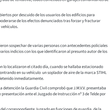
ertos por descuido de los usuarios de los edificios para
poderarse de los efectos denunciados tras forzar y fracturar
s vehículos.
tieron sospechar de varias personas con antecedentes policiales
varios indicios con los que identificaron al presunto autor de los
n lo localizaron el citado día, cuando se hallaba estacionado
ncontrando en su vehículo un soplador de aire de la marca STIHL
detenido inmediatamente.
la detención la Guardia Civil comprobó que J.M.V.V. presentaba
y presentación ante el Juzgado de Instrucción nº 3 de Telde por
n del correspondiente Juzgado en funciones de guardia, de la