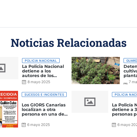
Noticias Relacionadas
POLICIA NACIONAL
GUARD
La Policia Nacional
Deten
detiene a los
cultiv
autores de los
plant
incendios que
prohi
8 mayo 2025
7 m
asolaban Arrecife
Marih
202
la isl
Canar
SUCESOS E INCIDENTES
POLICIA NAC
Los GIORS Canarias
La Policía 
localizan a otra
detiene a 
persona en una de
personas p
las batidas para
almacenar
localizar a Juan
intercambi
6 mayo 2025
6 mayo 20
Antonio Guillén
pornografía
Cuba
en un servi
almacenam