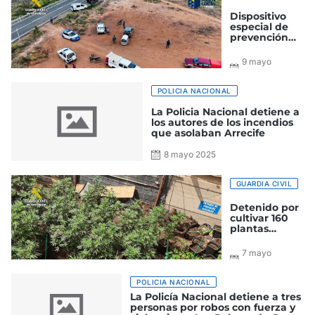
Dispositivo
especial de
prevención
contra el
abandono
9 mayo
animal en la
2025
isla de Gran
Canaria
POLICIA NACIONAL
La Policia Nacional detiene a
los autores de los incendios
que asolaban Arrecife
8 mayo 2025
GUARDIA CIVIL
Detenido por
cultivar 160
plantas
prohibidas de
Marihuana en
7 mayo
la isla de Gran
2025
Canaria
POLICIA NACIONAL
La Policía Nacional detiene a tres
personas por robos con fuerza y