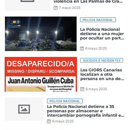
violencia en Las Palmas de Gran
Canaria
7 mayo 2025
POLICIA NACIONAL
La Policía Nacional
detiene a una mujer
por ocultar un parto
y deshacerse del feto
en un contenedor
6 mayo 2025
SUCESOS E INCIDENTES
Los GIORS Canarias
localizan a otra
persona en una de
las batidas para
localizar a Juan
6 mayo 2025
Antonio Guillén
Cuba
POLICIA NACIONAL
La Policía Nacional detiene a 35
personas por almacenar e
intercambiar pornografía infantil en
un servicio de almacenamiento en
6 mayo 2025
“nube“