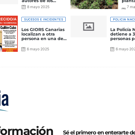
autores de los
plant
incendios que
prohi
8 mayo 2025
7 m
asolaban Arrecife
Marih
202
la isl
Canar
SUCESOS E INCIDENTES
POLICIA NAC
Los GIORS Canarias
La Policía 
localizan a otra
detiene a 
persona en una de
personas p
las batidas para
almacenar
localizar a Juan
intercambi
6 mayo 2025
6 mayo 20
Antonio Guillén
pornografía
Cuba
en un servi
almacenam
en “nube“
nformación
Sé el primero en enterarte d