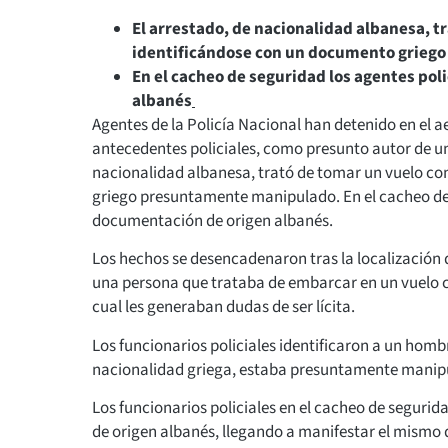
El arrestado, de nacionalidad albanesa, t
identificándose con un documento grieg
En el cacheo de seguridad los agentes po
albanés
Agentes de la Policía Nacional han detenido en el 
antecedentes policiales, como presunto autor de un 
nacionalidad albanesa, trató de tomar un vuelo co
griego presuntamente manipulado. En el cacheo de 
documentación de origen albanés.
Los hechos se desencadenaron tras la localización d
una persona que trataba de embarcar en un vuelo
cual les generaban dudas de ser lícita.
Los funcionarios policiales identificaron a un hom
nacionalidad griega, estaba presuntamente manip
Los funcionarios policiales en el cacheo de segur
de origen albanés, llegando a manifestar el mismo 