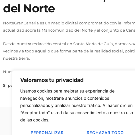
del Norte
NorteGranCanaria es un medio digital comprometido con la informa
actualidad sobre la Mancomunidad del Norte y el conjunto de Cana
Desde nuestra redacción central en Santa María de Guía, damos voz 
vecinos y a todo aquello que forma parte de la realidad social, polít
nuestra tierra.
Nuestro compromiso se basa en tres principios: actualidad, cercaní
Valoramos tu privacidad
Si pasa en el Norte, te lo contamos aquí.
Usamos cookies para mejorar su experiencia de
navegación, mostrarle anuncios o contenidos
personalizados y analizar nuestro tráfico. Al hacer clic en
“Aceptar todo” usted da su consentimiento a nuestro uso
de las cookies.
Aviso Legal
–
Política de Cookies
–
Contac
PERSONALIZAR
RECHAZAR TODO