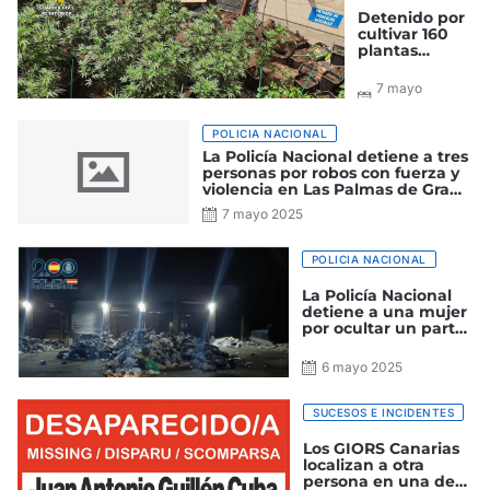
Detenido por
cultivar 160
plantas
prohibidas de
Marihuana en
7 mayo
la isla de Gran
2025
Canaria
POLICIA NACIONAL
La Policía Nacional detiene a tres
personas por robos con fuerza y
violencia en Las Palmas de Gran
Canaria
7 mayo 2025
POLICIA NACIONAL
La Policía Nacional
detiene a una mujer
por ocultar un parto
y deshacerse del feto
en un contenedor
6 mayo 2025
SUCESOS E INCIDENTES
Los GIORS Canarias
localizan a otra
persona en una de