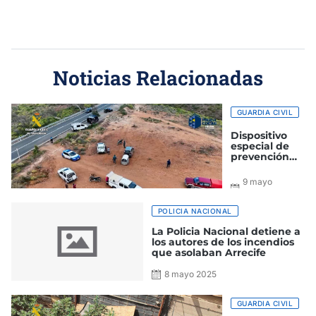
Noticias Relacionadas
GUARDIA CIVIL
Dispositivo
especial de
prevención
contra el
abandono
9 mayo
animal en la
2025
isla de Gran
Canaria
POLICIA NACIONAL
La Policia Nacional detiene a
los autores de los incendios
que asolaban Arrecife
8 mayo 2025
GUARDIA CIVIL