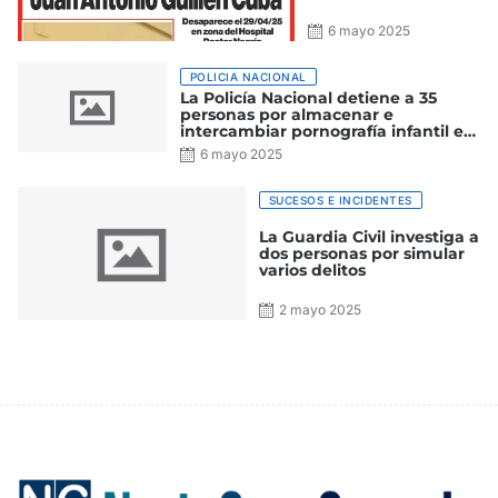
las batidas para
localizar a Juan
6 mayo 2025
Antonio Guillén
Cuba
POLICIA NACIONAL
La Policía Nacional detiene a 35
personas por almacenar e
intercambiar pornografía infantil en
un servicio de almacenamiento en
6 mayo 2025
“nube“
SUCESOS E INCIDENTES
La Guardia Civil investiga a
dos personas por simular
varios delitos
2 mayo 2025