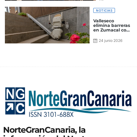
las próximas
2026
semanas en el
municipio
NOTICIAS
Valleseco
elimina barreras
en Zumacal con
nuevos sistemas
de accesibilidad
24 junio 2026
en el local social
NorteGranCanaria, la