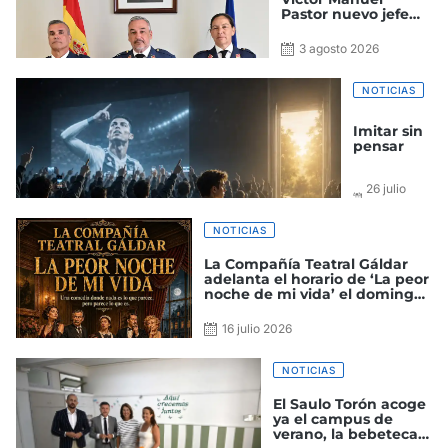
Pastor nuevo jefe
del Grupo de Alerta
y Control
3 agosto 2026
NOTICIAS
Imitar sin
pensar
26 julio
2026
NOTICIAS
La Compañía Teatral Gáldar
adelanta el horario de ‘La peor
noche de mi vida’ el domingo
a las 18:30 horas
16 julio 2026
NOTICIAS
El Saulo Torón acoge
ya el campus de
verano, la bebeteca y