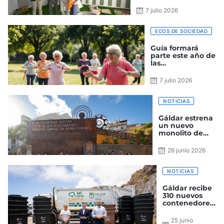
el proyecto ‘Cinema
Gáldar’
7 julio 2026
ECOS DE SOCIEDAD
Guía formará
parte este año de
las
Neurolimpiadas
Canarias
7 julio 2026
NOTICIAS
Gáldar estrena
un nuevo
monolito de
bienvenida
inspirado en las
26 junio 2026
pintaderas,
símbolo de la
identidad
NOTICIAS
aborigen
Gáldar recibe
310 nuevos
contenedores
para su
instalación en
25 junio