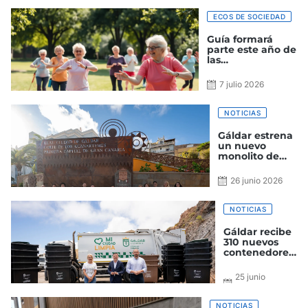
ECOS DE SOCIEDAD
Guía formará
parte este año de
las
Neurolimpiadas
Canarias
7 julio 2026
NOTICIAS
Gáldar estrena
un nuevo
monolito de
bienvenida
inspirado en las
26 junio 2026
pintaderas,
símbolo de la
identidad
NOTICIAS
aborigen
Gáldar recibe
310 nuevos
contenedores
para su
instalación en
25 junio
las próximas
2026
semanas en el
municipio
NOTICIAS