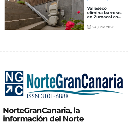
Valleseco
elimina barreras
en Zumacal con
nuevos sistemas
de accesibilidad
24 junio 2026
en el local social
NorteGranCanaria, la
información del Norte