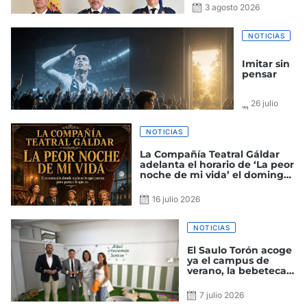
y Control
3 agosto 2026
NOTICIAS
Imitar sin
pensar
26 julio
2026
NOTICIAS
La Compañía Teatral Gáldar
adelanta el horario de ‘La peor
noche de mi vida’ el domingo
a las 18:30 horas
16 julio 2026
NOTICIAS
El Saulo Torón acoge
ya el campus de
verano, la bebeteca y
el proyecto ‘Cinema
Gáldar’
7 julio 2026