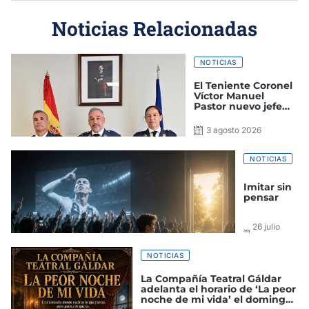
Noticias Relacionadas
NOTICIAS
El Teniente Coronel
Víctor Manuel
Pastor nuevo jefe
del Grupo de Alerta
y Control
3 agosto 2026
NOTICIAS
Imitar sin
pensar
26 julio
2026
NOTICIAS
La Compañía Teatral Gáldar
adelanta el horario de ‘La peor
noche de mi vida’ el domingo