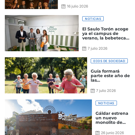
a las 18:30 horas
16 julio 2026
NOTICIAS
El Saulo Torón acoge
ya el campus de
verano, la bebeteca y
el proyecto ‘Cinema
Gáldar’
7 julio 2026
ECOS DE SOCIEDAD
Guía formará
parte este año de
las
Neurolimpiadas
Canarias
7 julio 2026
NOTICIAS
Gáldar estrena
un nuevo
monolito de
bienvenida
inspirado en las
26 junio 2026