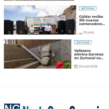
pintaderas,
símbolo de la
identidad
NOTICIAS
aborigen
Gáldar recibe
310 nuevos
contenedores
para su
instalación en
25 junio
las próximas
2026
semanas en el
municipio
NOTICIAS
Valleseco
elimina barreras
en Zumacal con
nuevos sistemas
de accesibilidad
24 junio 2026
en el local social