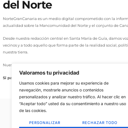
del Norte
NorteGranCanaria es un medio digital comprometido con la informa
actualidad sobre la Mancomunidad del Norte y el conjunto de Cana
Desde nuestra redacción central en Santa María de Guía, damos voz 
vecinos y a todo aquello que forma parte de la realidad social, polít
nuestra tierra.
Nuestro compromiso se basa en tres principios: actualidad, cercaní
Valoramos tu privacidad
Si pasa en el Norte, te lo contamos aquí.
Usamos cookies para mejorar su experiencia de
navegación, mostrarle anuncios o contenidos
personalizados y analizar nuestro tráfico. Al hacer clic en
“Aceptar todo” usted da su consentimiento a nuestro uso
de las cookies.
Aviso Legal
–
Política de Cookies
–
Contac
PERSONALIZAR
RECHAZAR TODO