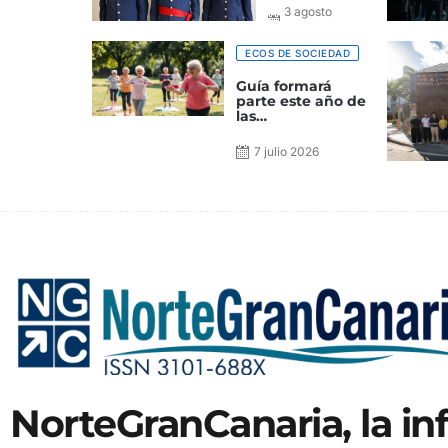
Pastor nuevo
3 agosto
jefe del
2026
Grupo de
Alerta y
ECOS DE SOCIEDAD
Control
Guía formará
parte este año de
las
Neurolimpiadas
Canarias
7 julio 2026
NorteGranCanaria, la i