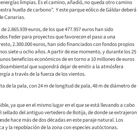
energías limpias. Es el camino, añadió, no queda otro camino
uestra huella de carbono”. Y este parque eólico de Gáldar deberá
de Canarias.
 de 2.865.939 euros, de los que 477.957 euros han sido
ndos Feder para proyectos que favorecen el paso a una
resto, 2.300.000 euros, han sido financiados con fondos propios
os siete u ocho años. A partir de ese momento, y durante los 25
r unos beneficios económicos de en torno a 10 millones de euros
dioambiental que supondrá dejar de emitir a la atmósfera
gía a través de la fuerza de los vientos.
ta de la pala, con 24 m de longitud de pala, 48 m de diámetro de
le, ya que en el mismo lugar en el que se está llevando a cabo
 sellado del antiguo vertedero de Botija, de donde se extrajeron
sde hace más de dos décadas en este paraje natural. Los
ca y la repoblación de la zona con especies autóctonas.