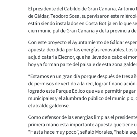
El presidente del Cabildo de Gran Canaria, Antonio M
de Gáldar, Teodoro Sosa, supervisaron este miércol
están siendo instalados en Costa Botija en lo que s
cien municipal de Gran Canaria y de la provincia d
Con este proyecto el Ayuntamiento de Gáldar espera 
apuesta decidida por las energías renovables. Los
adjudicataria Elecnor, que ha llevado a cabo el mo
hoy ya forman parte del paisaje de esta zona galde
“Estamos en un gran día porque después de tres añ
de permisos de vertido a la red, lograr financiación
logrado este Parque Eólico que va a permitir paga
municipales y el alumbrado público del municipio, c
el alcalde galdense.
Como defensor de las energías limpias el president
primera mano esta importante apuesta que tiene un e
“Hasta hace muy poco”, señaló Morales, “había aqu