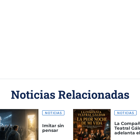
Noticias Relacionadas
NOTICIAS
NOTICIAS
La Compañ
Imitar sin
Teatral Gál
pensar
adelanta el
de ‘La peo