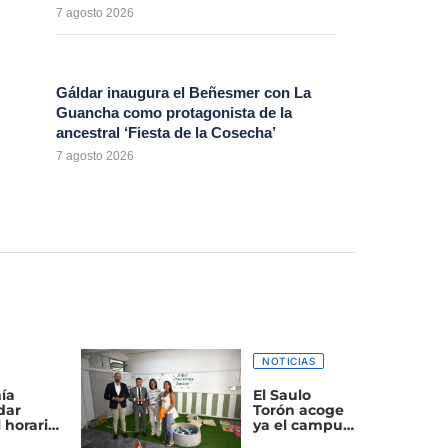
7 agosto 2026
Gáldar inaugura el Beñesmer con La
Guancha como protagonista de la
ancestral ‘Fiesta de la Cosecha’
7 agosto 2026
NOTICIAS
ía
El Saulo
dar
Torón acoge
 horario
ya el campus
r noche
de verano, la