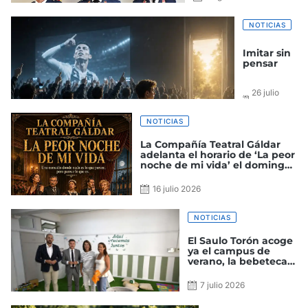
NOTICIAS
Imitar sin
pensar
26 julio
2026
NOTICIAS
La Compañía Teatral Gáldar
adelanta el horario de ‘La peor
noche de mi vida’ el domingo
a las 18:30 horas
16 julio 2026
NOTICIAS
El Saulo Torón acoge
ya el campus de
verano, la bebeteca y
el proyecto ‘Cinema
Gáldar’
7 julio 2026