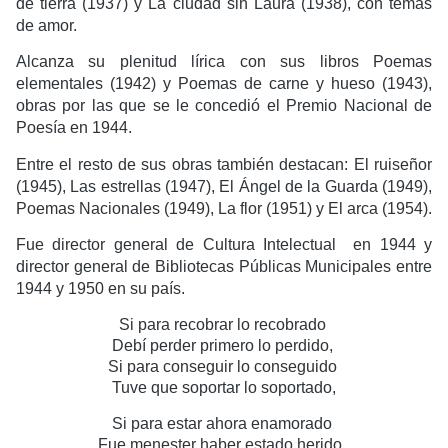
de tierra (1937) y La ciudad sin Laura (1938), con temas
de amor.
Alcanza su plenitud lírica con sus libros Poemas
elementales (1942) y Poemas de carne y hueso (1943),
obras por las que se le concedió el Premio Nacional de
Poesía en 1944.
Entre el resto de sus obras también destacan: El ruiseñor
(1945), Las estrellas (1947), El Ángel de la Guarda (1949),
Poemas Nacionales (1949), La flor (1951) y El arca (1954).
Fue director general de Cultura Intelectual en 1944 y
director general de Bibliotecas Públicas Municipales entre
1944 y 1950 en su país.
Si para recobrar lo recobrado
Debí perder primero lo perdido,
Si para conseguir lo conseguido
Tuve que soportar lo soportado,
how marijuana helps treat spinal cord injury
Si para estar ahora enamorado
Fue menester haber estado herido,