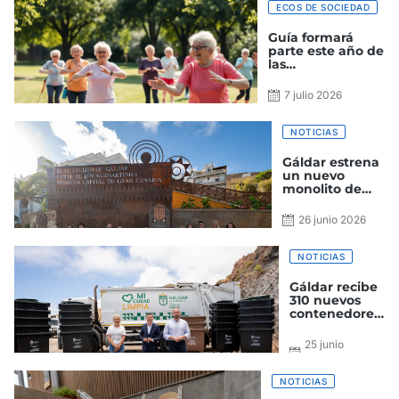
ECOS DE SOCIEDAD
Guía formará
parte este año de
las
Neurolimpiadas
Canarias
7 julio 2026
NOTICIAS
Gáldar estrena
un nuevo
monolito de
bienvenida
inspirado en las
26 junio 2026
pintaderas,
símbolo de la
identidad
NOTICIAS
aborigen
Gáldar recibe
310 nuevos
contenedores
para su
instalación en
25 junio
las próximas
2026
semanas en el
municipio
NOTICIAS