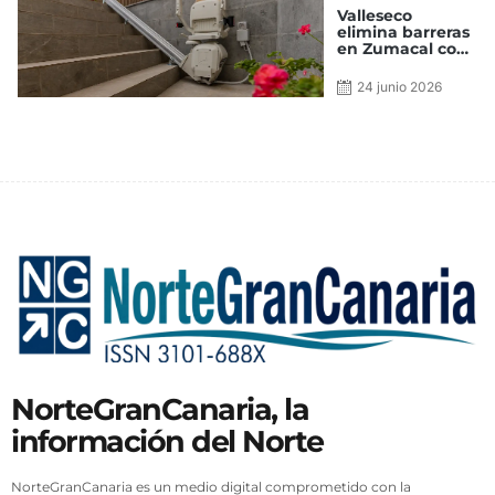
Valleseco
elimina barreras
en Zumacal con
nuevos sistemas
de accesibilidad
24 junio 2026
en el local social
NorteGranCanaria, la
información del Norte
NorteGranCanaria es un medio digital comprometido con la