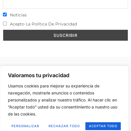
Noticias
Acepto La Política De Privacidad
Aviso Legal
–
Política de Cookies
–
Contacto
–
Valoramos tu privacidad
Publicidad
Usamos cookies para mejorar su experiencia de
navegación, mostrarle anuncios o contenidos
personalizados y analizar nuestro tráfico. Al hacer clic en
Copyright © 2008, Reservados todos los derechos, Web
“Aceptar todo” usted da su consentimiento a nuestro uso
creada y ubicada en
VHD.es
por
Fernando Malaxechevarría
de las cookies.
Suarez
PERSONALIZAR
RECHAZAR TODO
ACEPTAR TODO