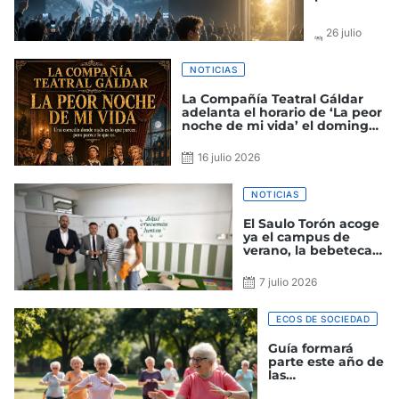
26 julio
2026
NOTICIAS
La Compañía Teatral Gáldar
adelanta el horario de ‘La peor
noche de mi vida’ el domingo
a las 18:30 horas
16 julio 2026
NOTICIAS
El Saulo Torón acoge
ya el campus de
verano, la bebeteca y
el proyecto ‘Cinema
Gáldar’
7 julio 2026
ECOS DE SOCIEDAD
Guía formará
parte este año de
las
Neurolimpiadas