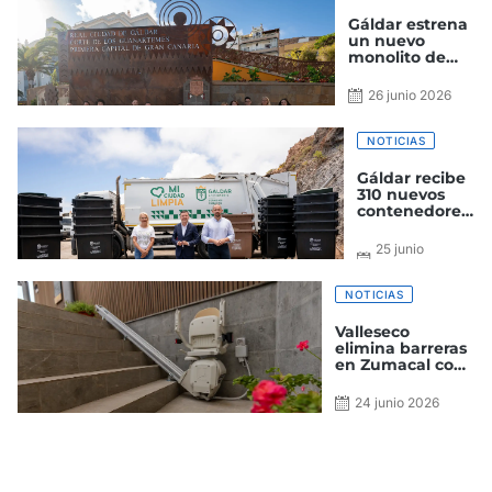
Gáldar estrena
un nuevo
monolito de
bienvenida
inspirado en las
26 junio 2026
pintaderas,
símbolo de la
identidad
NOTICIAS
aborigen
Gáldar recibe
310 nuevos
contenedores
para su
instalación en
25 junio
las próximas
2026
semanas en el
municipio
NOTICIAS
Valleseco
elimina barreras
en Zumacal con
nuevos sistemas
de accesibilidad
24 junio 2026
en el local social