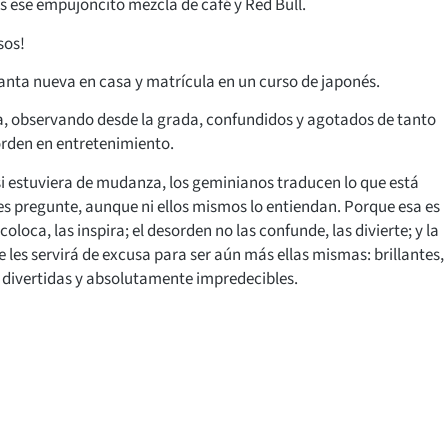
os ese empujoncito mezcla de café y Red Bull.
sos!
lanta nueva en casa y matrícula en un curso de japonés.
ia, observando desde la grada, confundidos y agotados de tanto
rden en entretenimiento.
si estuviera de mudanza, los geminianos traducen lo que está
es pregunte, aunque ni ellos mismos lo entiendan. Porque esa es
oloca, las inspira; el desorden no las confunde, las divierte; y la
les servirá de excusa para ser aún más ellas mismas: brillantes,
 divertidas y absolutamente impredecibles.