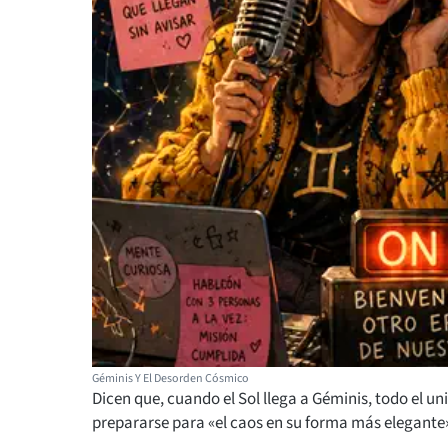
Géminis Y El Desorden Cósmico
Dicen que, cuando el Sol llega a Géminis, todo el un
prepararse para «el caos en su forma más elegante