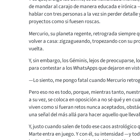
de mandar al carajo de manera educada e irónica 
hablar con tres personas a la vez sin perder detall
proyectos como si fuesen roscas.
Mercurio, su planeta regente, retrograda siempre 
volver a casa: zigzagueando, tropezando con su pro
vuelta.
Y, sin embargo, los Géminis, lejos de preocuparse,
para contestar a los WhatsApps que dejaron en vi
—Lo siento, me pongo fatal cuando Mercurio retro
Pero eso no es todo, porque, mientras tanto, nuest
a su vez, se coloca en oposición a no sé qué y en cu
viven como si fueran retos nunca aceptados, obstác
una señal del más allá para hacer aquello que llev
Y, justo cuando salen de todo ese caos astrológico 
Marte entra en juego. Y con él, su intensidad —y 