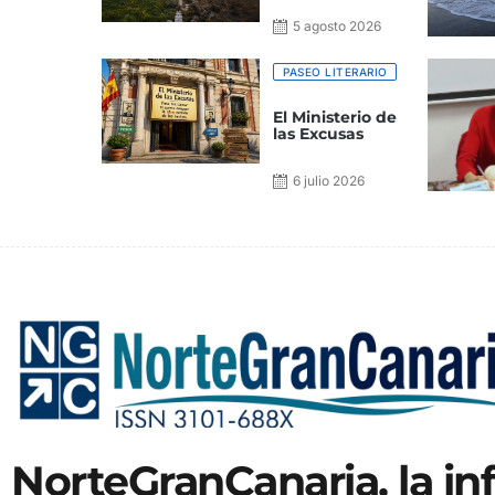
5 agosto 2026
PASEO LITERARIO
El Ministerio de
las Excusas
6 julio 2026
NorteGranCanaria, la i