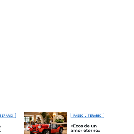
TERARIO
PASEO LITERARIO
a
«Ecos de un
s
amor eterno»