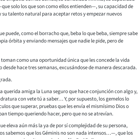
—que solo los que son como ellos entienden—, su capacidad de
e y su talento natural para aceptar retos y empezar nuevos
que puede, como el borracho que, beba lo que beba, siempre sabe
pia órbita y enviando mensajes que nadie le pide, pero de
 lo toman como una oportunidad única que les concede la vida
sto desde hace tres semanas, excusándose de manera descarada.
grada.
ra querida amiga la Luna seguro que hace conjunción con algo y,
adratura con vete tú a saber… Y, por supuesto, los gemelos lo
ulos que superar, pruebas que les envía el mismísimo Dios o
aban tiempo queriendo hacer, pero que no se atrevían.
que eleva aún más la ya de por sí complejidad de su persona,
todos sabemos que los Géminis no son nada intensos…—, que los