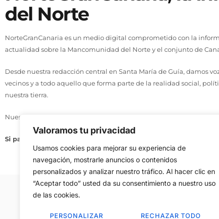
del Norte
NorteGranCanaria es un medio digital comprometido con la informa
actualidad sobre la Mancomunidad del Norte y el conjunto de Cana
Desde nuestra redacción central en Santa María de Guía, damos voz 
vecinos y a todo aquello que forma parte de la realidad social, polít
nuestra tierra.
Nuestro compromiso se basa en tres principios: actualidad, cercaní
Valoramos tu privacidad
Si pasa en el Norte, te lo contamos aquí.
Usamos cookies para mejorar su experiencia de
navegación, mostrarle anuncios o contenidos
personalizados y analizar nuestro tráfico. Al hacer clic en
“Aceptar todo” usted da su consentimiento a nuestro uso
de las cookies.
Aviso Legal
–
Política de Cookies
–
Contac
PERSONALIZAR
RECHAZAR TODO