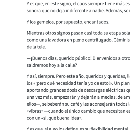
Y es que, en este signo, el caos siempre tiene más e
sonora que no deja indiferente a nadie. Además, se 
Y los gemelos, por supuesto, encantados.
Mientras otros signos pasan casi toda su etapa sola
como una lavadora en pleno centrifugado, Géminis 
de la tele.
—¡Buenos días, querido público! Bienvenidos a otro
saldremos hoy a la calle?
Y así, siempre. Pero este año, queridos y queridas, 
los «¡pero qué necesidad tenía yo de esto!». Un pla
aportando grandes dosis de descargas eléctricas qu
una vez más, empezarán y dejarán a medias; de ami
ellos—, se beberán su café y les aconsejarán todos
«vibras» —cuando el único cambio que necesitan es 
con un «sí, qué buena idea».
Y es que, si algo los define, es su flexibilidad ment