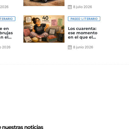
o 2026
8 julio 2026
TERARIO
PASEO LITERARIO
e en
Los cuarenta:
brujas
ese momento
n el
en el que el
cuerpo
actualiza sin
o 2026
8 junio 2026
pedir permiso
e nuestras noticias