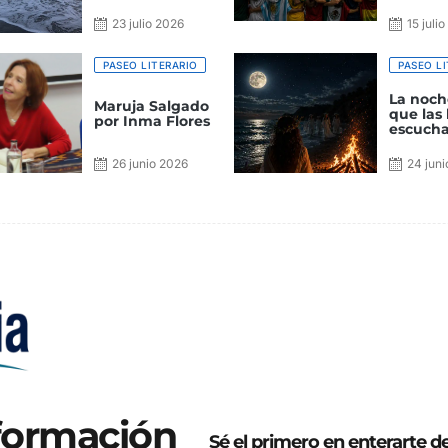
23 julio 2026
15 juli
PASEO LITERARIO
PASEO LI
La noch
Maruja Salgado
que las 
por Inma Flores
escucha
mar
26 junio 2026
24 juni
nformación
Sé el primero en enterarte d