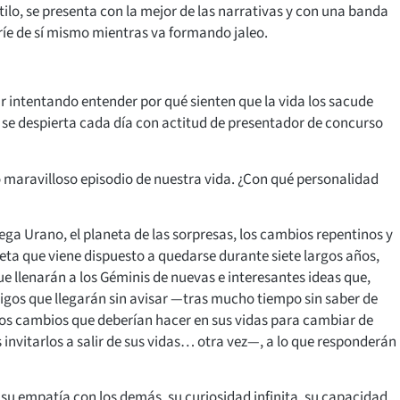
stilo, se presenta con la mejor de las narrativas y con una banda
ríe de sí mismo mientras va formando jaleo.
r intentando entender por qué sienten que la vida los sacude
se despierta cada día con actitud de presentador de concurso
 maravilloso episodio de nuestra vida. ¿Con qué personalidad
llega Urano, el planeta de las sorpresas, los cambios repentinos y
neta que viene dispuesto a quedarse durante siete largos años,
e llenarán a los Géminis de nuevas e interesantes ideas que,
gos que llegarán sin avisar —tras mucho tiempo sin saber de
 los cambios que deberían hacer en sus vidas para cambiar de
invitarlos a salir de sus vidas… otra vez—, a lo que responderán
al, su empatía con los demás, su curiosidad infinita, su capacidad