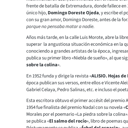
frente de batalla de Extremadura, donde fallece en
único hijo,
Domingo Doreste Ojeda
, y escribe el
con su gran amor, Domingo Doreste, antes de la forz
porque no pensaba matar a nadie.
Años más tarde, en la calle Luis Morote, abre la libr
superar la angustiosa situación económica en la que
conociendo a grandes artistas de la época, ingresa
publica su primer libro «Niebla de sueño», al que s
sobre la colina
».
En 1952 funda y dirige la revista «
ALISIO. Hojas de
época publican sus versos, entre ellos e Vicente 
Gabriel Celaya, Pedro Salinas, etc. e incluso el poet
Esta escritora obtuvo el primer accésit del premio 
1954 fue finalista del premio Nadal con su novela «
C
Morales por el poemario «La piedra sobre la colina»
se publica «
El salmo del rocío
», libro de poemas q
Póstumamente se publica «
Árbol del espacio
», a