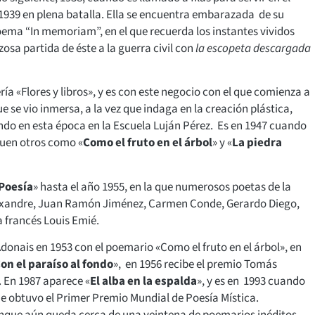
 1939 en plena batalla. Ella se encuentra embarazada de su
 poema “In memoriam”, en el que recuerda los instantes vividos
osa partida de éste a la guerra civil con
la escopeta descargada
ería «Flores y libros», y es con este negocio con el que comienza a
 se vio inmersa, a la vez que indaga en la creación plástica,
ndo en esta época en la Escuela Luján Pérez. Es en 1947 cuando
iguen otros como «
Como el fruto en el árbol
» y «
La piedra
 Poesía
» hasta el año 1955, en la que numerosos poetas de la
Aleixandre, Juan Ramón Jiménez, Carmen Conde, Gerardo Diego,
a francés Louis Emié.
Adonais en 1953 con el poemario «Como el fruto en el árbol», en
on el paraíso al fondo
», en 1956 recibe el premio Tomás
. En 1987 aparece «
El alba en la espalda
», y es en 1993 cuando
ue obtuvo el Primer Premio Mundial de Poesía Mística.
unque aún queda cerca de una veintena de poemarios inéditos