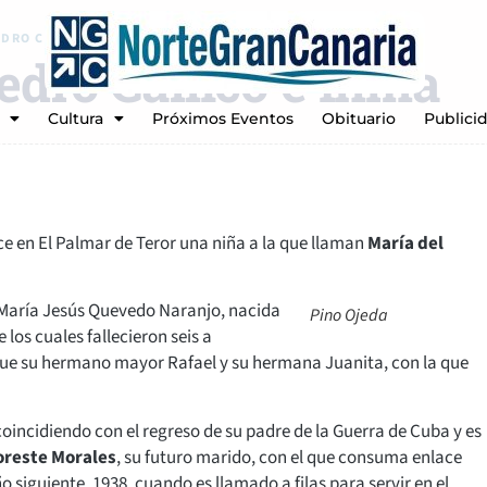
DRO CALLICÓ E INMA FLORES
edro Callicó e Inma
Cultura
Próximos Eventos
Obituario
Publici
ace en El Palmar de Teror una niña a la que llaman
María del
y María Jesús Quevedo Naranjo, nacida
Pino Ojeda
los cuales fallecieron seis a
fue su hermano mayor Rafael y su hermana Juanita, con la que
oincidiendo con el regreso de su padre de la Guerra de Cuba y es
reste Morales
, su futuro marido, con el que consuma enlace
 siguiente, 1938, cuando es llamado a filas para servir en el