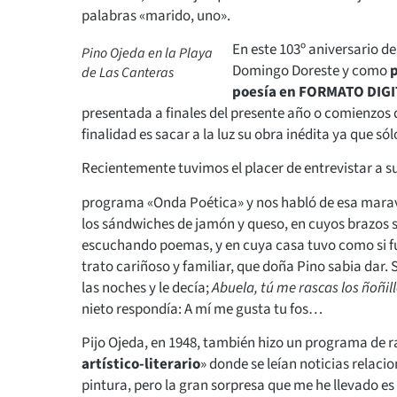
palabras «marido, uno».
En este 103º aniversario de
Pino Ojeda en la Playa
Domingo Doreste y como
p
de Las Canteras
poesía en FORMATO DIGIT
presentada a finales del presente año o comienzo
finalidad es sacar a la luz su obra inédita ya que s
Recientemente tuvimos el placer de entrevistar a su
programa «Onda Poética» y nos habló de esa marav
los sándwiches de jamón y queso, en cuyos brazos
escuchando poemas, y en cuya casa tuvo como si fue
trato cariñoso y familiar, que doña Pino sabia dar.
las noches y le decía;
Abuela, tú me rascas los ñoñillo
nieto respondía: A mí me gusta tu fos…
Pijo Ojeda, en 1948, también hizo un programa de r
artístico-literario
» donde se leían noticias relac
pintura, pero la gran sorpresa que me he llevado es