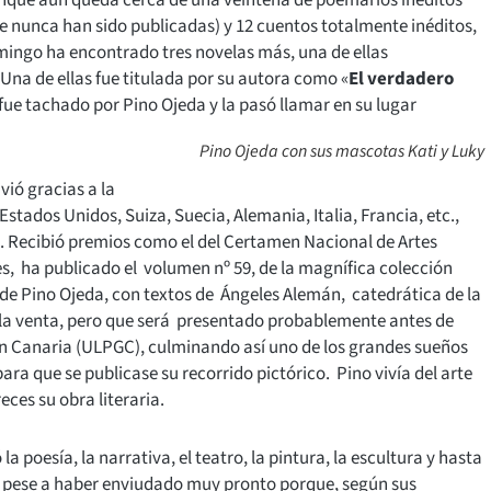
ue nunca han sido publicadas) y 12 cuentos totalmente inéditos,
mingo ha encontrado tres novelas más, una de ellas
 Una de ellas fue titulada por su autora como «
El verdadero
ue tachado por Pino Ojeda y la pasó llamar en su lugar
Pino Ojeda con sus mascotas Kati y Luky
vió gracias a la
stados Unidos, Suiza, Suecia, Alemania, Italia, Francia, etc.,
s. Recibió premios como el del Certamen Nacional de Artes
s, ha publicado el volumen nº 59, de la magnífica colección
a de Pino Ojeda, con textos de Ángeles Alemán, catedrática de la
 la venta, pero que será presentado probablemente antes de
an Canaria (ULPGC), culminando así uno de los grandes sueños
ra que se publicase su recorrido pictórico. Pino vivía del arte
eces su obra literaria.
 poesía, la narrativa, el teatro, la pintura, la escultura y hasta
s pese a haber enviudado muy pronto porque, según sus