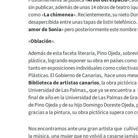
sin publicar, además de unas 14 obras de teatro (q
como «
La chimenea
». Recientemente, su nieto Do
desapercibida entre unas tapas de listín telefónico.
amor de Sonia
» pero posteriormente este nombre f
«
Oblación
».
Además de esta faceta literaria, Pino Ojeda, sobrevi
plástica, logrando exponer su obra en países como E
tanto en exposiciones individuales como colectiva
Plásticas. El Gobierno de Canarias, hace unos mese
Biblioteca de artistas canarios
, la obra pictóric
Universidad de Las Palmas., que ya se encuentra a
final de año en la Universidad de Las Palmas de Gr
de Pino Ojeda y de su hijo Domingo Doreste Ojeda, pa
gracias a la pintura, su obra pictórica supera con cr
Nos encontramos ante una gran artista que cultivó la
la música, una mujer que no volvió a casarse jamá