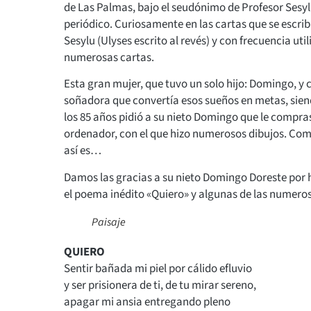
de Las Palmas, bajo el seudónimo de Profesor Sesylu
periódico. Curiosamente en las cartas que se escri
Sesylu (Ulyses escrito al revés) y con frecuencia ut
numerosas cartas.
Esta gran mujer, que tuvo un solo hijo: Domingo, y c
soñadora que convertía esos sueños en metas, siendo
los 85 años pidió a su nieto Domingo que le compra
ordenador, con el que hizo numerosos dibujos. Com
así es…
Damos las gracias a su nieto Domingo Doreste por h
el poema inédito «Quiero» y algunas de las numeros
Paisaje
QUIERO
Sentir bañada mi piel por cálido efluvio
y ser prisionera de ti, de tu mirar sereno,
apagar mi ansia entregando pleno