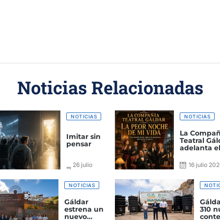
Noticias Relacionadas
NOTICIAS
NOTICIAS
La Compañ
Imitar sin
Teatral Gál
pensar
adelanta el
de ‘La peo
de mi vida’
26 julio
16 julio 20
domingo a 
2026
18:30 horas
NOTICIAS
NOTI
Gáldar
Gálda
estrena un
310 n
nuevo
cont