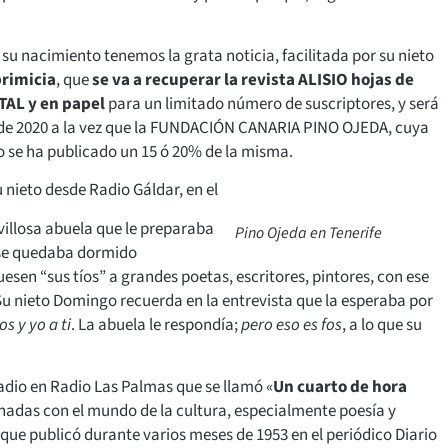
 su nacimiento tenemos la grata noticia, facilitada por su nieto
rimicia
, que
se va a recuperar la revista ALISIO hojas de
AL y en papel
para un limitado número de suscriptores, y será
s de 2020 a la vez que la FUNDACIÓN CANARIA PINO OJEDA, cuya
ólo se ha publicado un 15 ó 20% de la misma.
 nieto desde Radio Gáldar, en el
illosa abuela que le preparaba
Pino Ojeda en Tenerife
 se quedaba dormido
sen “sus tíos” a grandes poetas, escritores, pintores, con ese
 Su nieto Domingo recuerda en la entrevista que la esperaba por
s y yo a ti
. La abuela le respondía;
pero eso es fos
, a lo que su
adio en Radio Las Palmas que se llamó «
Un cuarto de hora
ionadas con el mundo de la cultura, especialmente poesía y
 que publicó durante varios meses de 1953 en el periódico Diario