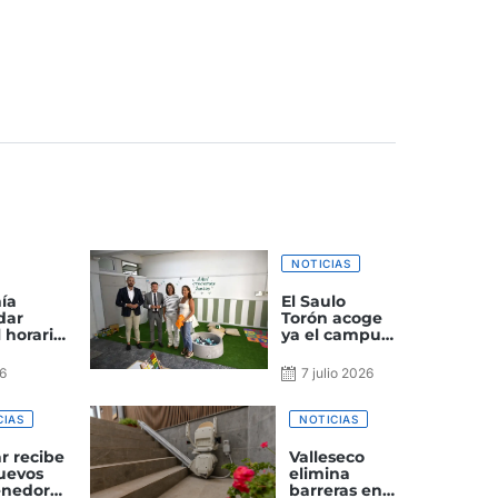
NOTICIAS
ía
El Saulo
dar
Torón acoge
 horario
ya el campus
r noche
de verano, la
 el
bebeteca y el
26
7 julio 2026
las
proyecto
‘Cinema
Gáldar’
CIAS
NOTICIAS
r recibe
Valleseco
uevos
elimina
enedores
barreras en