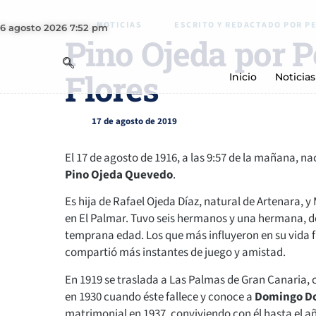
NOTICIAS
ESCRITO Y REDACTADO POR PE
6 agosto 2026 7:52 pm
Pino Ojeda por P
Flores
Inicio
Noticias
17 de agosto de 2019
El 17 de agosto de 1916, a las 9:57 de la mañana, n
Pino Ojeda Quevedo
.
Es hija de Rafael Ojeda Díaz, natural de Artenara, 
en El Palmar. Tuvo seis hermanos y una hermana, de 
temprana edad. Los que más influyeron en su vida 
compartió más instantes de juego y amistad.
En 1919 se traslada a Las Palmas de Gran Canaria, c
en 1930 cuando éste fallece y conoce a
Domingo Do
matrimonial en 1937, conviviendo con él hasta el año