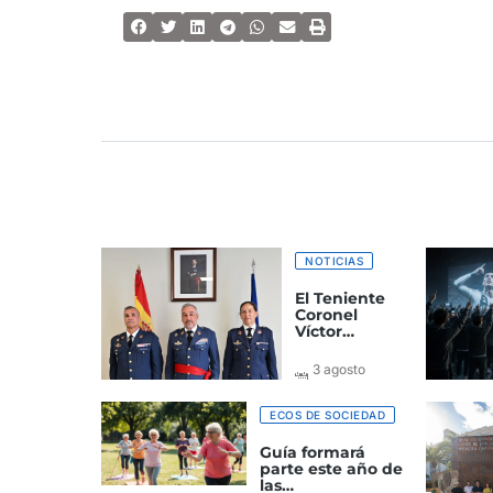
NOTICIAS
El Teniente
Coronel
Víctor
Manuel
Pastor nuevo
3 agosto
jefe del
2026
Grupo de
Alerta y
ECOS DE SOCIEDAD
Control
Guía formará
parte este año de
las