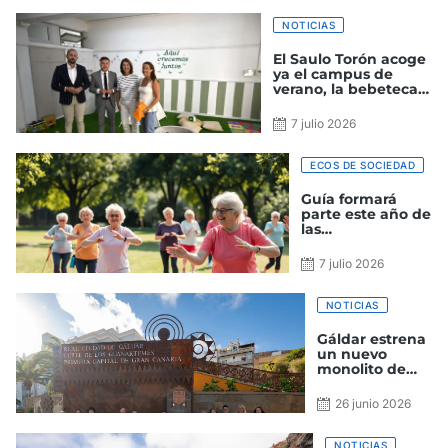
NOTICIAS
El Saulo Torón acoge
ya el campus de
verano, la bebeteca y
el proyecto ‘Cinema
Gáldar’
7 julio 2026
ECOS DE SOCIEDAD
Guía formará
parte este año de
las
Neurolimpiadas
Canarias
7 julio 2026
NOTICIAS
Gáldar estrena
un nuevo
monolito de
bienvenida
inspirado en las
26 junio 2026
pintaderas,
símbolo de la
identidad
NOTICIAS