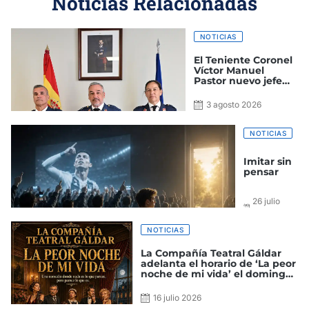
Noticias Relacionadas
NOTICIAS
El Teniente Coronel
Víctor Manuel
Pastor nuevo jefe
del Grupo de Alerta
y Control
3 agosto 2026
NOTICIAS
Imitar sin
pensar
26 julio
2026
NOTICIAS
La Compañía Teatral Gáldar
adelanta el horario de ‘La peor
noche de mi vida’ el domingo
a las 18:30 horas
16 julio 2026