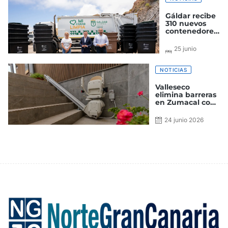
aborigen
Gáldar recibe
310 nuevos
contenedores
para su
instalación en
25 junio
las próximas
2026
semanas en el
municipio
NOTICIAS
Valleseco
elimina barreras
en Zumacal con
nuevos sistemas
de accesibilidad
24 junio 2026
en el local social