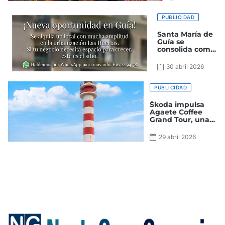
euros
2026
PUBLICIDAD
Santa María de
Guía se
consolida como
polo comercial:
Disponible un
30 abril 2026
amplio local en
la Urbanización
Las Huertas
PUBLICIDAD
Škoda impulsa
Agaete Coffee
Grand Tour, una
experiencia única
que conecta
29 abril 2026
movilidad
eléctrica,
territorio y
tradición en Gran
Canaria