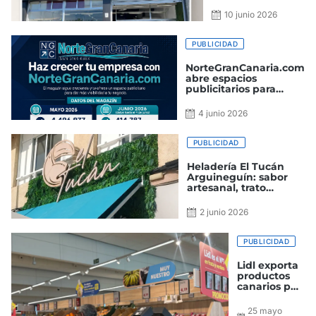
hacia nuestras
mascotas
10 junio 2026
PUBLICIDAD
NorteGranCanaria.com
abre espacios
publicitarios para
empresas ante el
crecimiento del
4 junio 2026
magazín digital
PUBLICIDAD
Heladería El Tucán
Arguineguín: sabor
artesanal, trato
cercano y un lugar
donde todos son
2 junio 2026
bienvenidos
PUBLICIDAD
Lidl exporta
productos
canarios por
valor de un
millón de
25 mayo