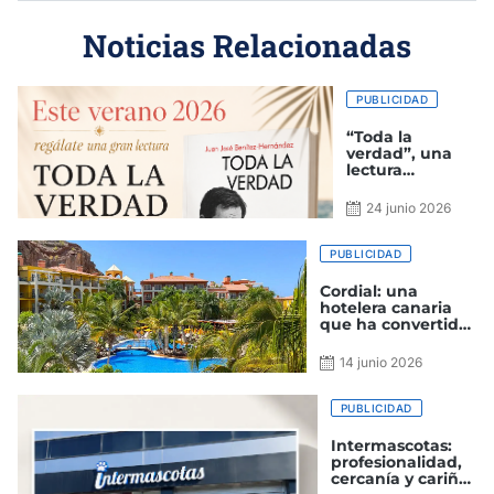
Noticias Relacionadas
PUBLICIDAD
“Toda la
verdad”, una
lectura
recomendada
para disfrutar
24 junio 2026
este verano
PUBLICIDAD
Cordial: una
hotelera canaria
que ha convertido
la cordialidad en
identidad
14 junio 2026
PUBLICIDAD
Intermascotas:
profesionalidad,
cercanía y cariño