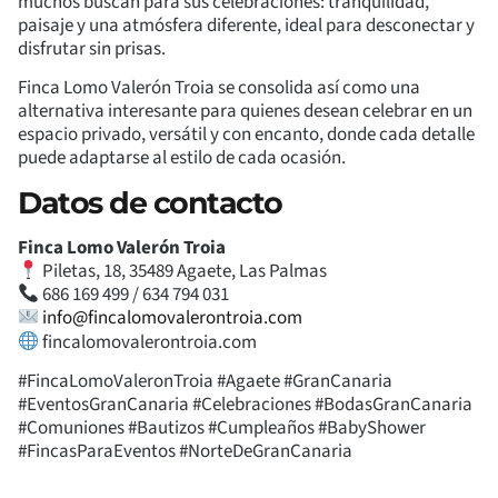
muchos buscan para sus celebraciones: tranquilidad,
paisaje y una atmósfera diferente, ideal para desconectar y
disfrutar sin prisas.
Finca Lomo Valerón Troia se consolida así como una
alternativa interesante para quienes desean celebrar en un
espacio privado, versátil y con encanto, donde cada detalle
puede adaptarse al estilo de cada ocasión.
Datos de contacto
Finca Lomo Valerón Troia
Piletas, 18, 35489 Agaete, Las Palmas
686 169 499 / 634 794 031
info@fincalomovalerontroia.com
fincalomovalerontroia.com
#FincaLomoValeronTroia #Agaete #GranCanaria
#EventosGranCanaria #Celebraciones #BodasGranCanaria
#Comuniones #Bautizos #Cumpleaños #BabyShower
#FincasParaEventos #NorteDeGranCanaria