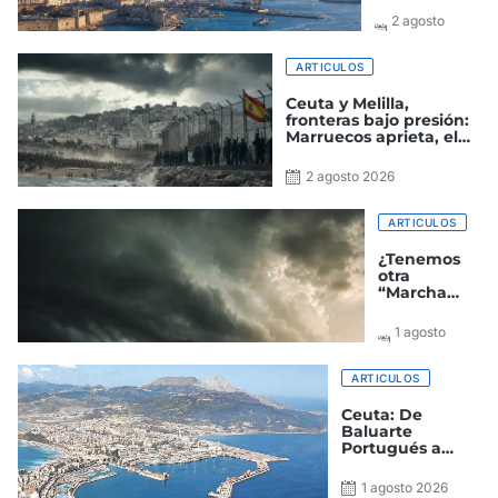
2 agosto
2026
ARTICULOS
Ceuta y Melilla,
fronteras bajo presión:
Marruecos aprieta, el
Gobierno improvisa y
España paga el precio
2 agosto 2026
ARTICULOS
¿Tenemos
otra
“Marcha
verde a la
vista?
1 agosto
2026
ARTICULOS
Ceuta: De
Baluarte
Portugués a
Ciudad
Autónoma
1 agosto 2026