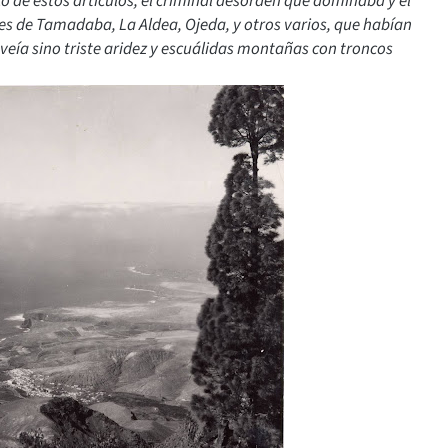
co de estos artículos, el criminal desorden que dominaba y el
es de Tamadaba, La Aldea, Ojeda, y otros varios, que habían
 veía sino triste aridez y escuálidas montañas con troncos