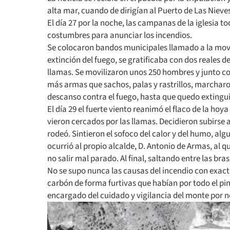
alta mar, cuando de dirigían al Puerto de Las Nieve
El día 27 por la noche, las campanas de la iglesia 
costumbres para anunciar los incendios.
Se colocaron bandos municipales llamado a la movi
extinción del fuego, se gratificaba con dos reales d
llamas. Se movilizaron unos 250 hombres y junto con
más armas que sachos, palas y rastrillos, marchar
descanso contra el fuego, hasta que quedo extingu
El día 29 el fuerte viento reanimó el flaco de la ho
vieron cercados por las llamas. Decidieron subirse 
rodeó. Sintieron el sofoco del calor y del humo, al
ocurrió al propio alcalde, D. Antonio de Armas, al q
no salir mal parado. Al final, saltando entre las bra
No se supo nunca las causas del incendio con exact
carbón de forma furtivas que habían por todo el pin
encargado del cuidado y vigilancia del monte por n