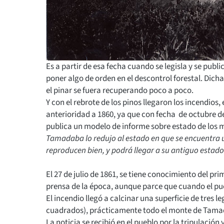
Es a partir de esa fecha cuando se legisla y se publ
poner algo de orden en el descontrol forestal. Dicha
el pinar se fuera recuperando poco a poco.
Y con el rebrote de los pinos llegaron los incendio
anterioridad a 1860, ya que con fecha de octubre de
publica un modelo de informe sobre estado de los m
Tamadaba lo redujo al estado en que se encuentra 
reproducen bien, y podrá llegar a su antiguo estado
El 27 de julio de 1861, se tiene conocimiento del p
prensa de la época, aunque parce que cuando el pueb
El incendio llegó a calcinar una superficie de tres 
cuadrados), prácticamente todo el monte de Tama
La noticia se recibió en el pueblo por la tripulación