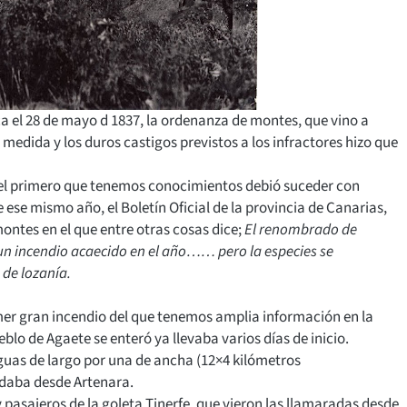
ica el 28 de mayo d 1837, la ordenanza de montes, que vino a
 medida y los duros castigos previstos a los infractores hizo que
s, el primero que tenemos conocimientos debió suceder con
 ese mismo año, el Boletín Oficial de la provincia de Canarias,
ontes en el que entre otras cosas dice;
El renombrado de
un incendio acaecido en el año…… pero la especies se
 de lozanía.
rimer gran incendio del que tenemos amplia información en la
lo de Agaete se enteró ya llevaba varios días de inicio.
leguas de largo por una de ancha (12×4 kilómetros
daba desde Artenara.
 y pasajeros de la goleta Tinerfe, que vieron las llamaradas desde