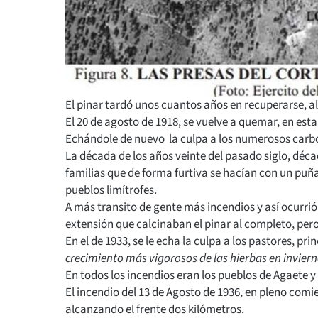
El pinar tardó unos cuantos años en recuperarse, al
El 20 de agosto de 1918, se vuelve a quemar, en es
Echándole de nuevo la culpa a los numerosos carbo
La década de los años veinte del pasado siglo, dé
familias que de forma furtiva se hacían con un puñ
pueblos limítrofes.
A más transito de gente más incendios y así ocurrió 
extensión que calcinaban el pinar al completo, pero
En el de 1933, se le echa la culpa a los pastores, pr
crecimiento más vigorosos de las hierbas en inviern
En todos los incendios eran los pueblos de Agaete y
El incendio del 13 de Agosto de 1936, en pleno comie
alcanzando el frente dos kilómetros.