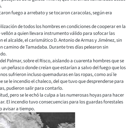
s.
tocaron fuego a arrebato y se tocaron caracolas, según era
lización de todos los hombres en condiciones de cooperar en la
e vellón a quien llevara instrumento válido para sofocar las
 el alcalde, el carismático D. Antonio de Armas y Jiménez, sin
on camino de Tamadaba. Durante tres días pelearon sin
ido.
ya del Palmar, sobre el Risco, aislando a cuarenta hombres que se
a un peñasco donde creían que estarían a salvo del fuego que los
gunos sufrieron incluso quemaduras en las ropas, como así le
ue se le incendio el chaleco, del que tuvo que desprenderse para
sas, pudieron salir para contarlo.
itud, pero se le echó la culpa a las numerosas hoyas para hacer
ar. El incendio tuvo consecuencias para los guardas forestales
o avisar a tiempo.