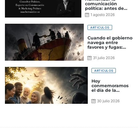
comunicación
política: antes de
convencer, hay que
1 agosto 2026
gustar
ARTICULOS
Cuando el gobierno
navega entre
favores y fugas:
España en estado
de escora
31 julio 2026
ARTICULOS
Hoy
conmemoramos
el día de la
amistad y el de la
trata de personas
30 julio 2026