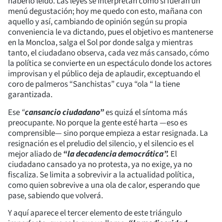
haberlo leído. Las leyes se interpretan como si fueran un
menú degustación; hoy me quedo con esto, mañana con
aquello y así, cambiando de opinión según su propia
conveniencia le va dictando, pues el objetivo es mantenerse
en la Moncloa, salga el Sol por donde salga y mientras
tanto, el ciudadano observa, cada vez más cansado, cómo
la política se convierte en un espectáculo donde los actores
improvisan y el público deja de aplaudir, exceptuando el
coro de palmeros “Sanchistas” cuya “ola “ la tiene
garantizada.
Ese
“
cansancio ciudadano”
es quizá el síntoma más
preocupante. No porque la gente esté harta —eso es
comprensible— sino porque empieza a estar resignada. La
resignación es el preludio del silencio, y el silencio es el
mejor aliado de
“la decadencia democrática”.
El
ciudadano cansado ya no protesta, ya no exige, ya no
fiscaliza. Se limita a sobrevivir a la actualidad política,
como quien sobrevive a una ola de calor, esperando que
pase, sabiendo que volverá.
Y aquí aparece el tercer elemento de este triángulo