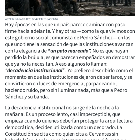
4324375d 8a83 4f20 8d47 Cf25184d0b62
Hay épocas en las que un país parece caminar con paso
firme hacia adelante. Y hay otras —como la que vivimos con
este gobierno social comunista de Pedro Sánchez— en las
que uno tiene la sensación de que las instituciones avanzan
con la elegancia de
“un pato mareado”.
No es que hayan
perdido la brújula; es que parecen empeñados en demostrar
que ya no la necesitan. A eso algunos lo llaman:
“
decadencia institucional”
.
Yo prefiero describirlo como el
momento en que las instituciones dejaron de ser faros, y se
convirtieron en luces de emergencia, parpadeando,
haciendo ruido, pero sin iluminar nada, más que a Pedro
Sánchez y su banda.
La decadencia institucional no surge de la noche a la
mañana. Es un proceso lento, casi imperceptible, que
empieza cuando quienes deberían proteger la arquitectura
democrática, deciden utilizarla como un decorado. La
Constitución se cita como quien cita a Cervantes sin