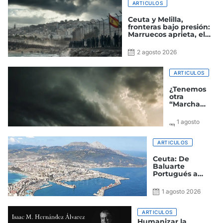
ARTICULOS
Ceuta y Melilla,
fronteras bajo presión:
Marruecos aprieta, el
Gobierno improvisa y
España paga el precio
2 agosto 2026
ARTICULOS
¿Tenemos
otra
“Marcha
verde a la
vista?
1 agosto
2026
ARTICULOS
Ceuta: De
Baluarte
Portugués a
Ciudad
Autónoma
1 agosto 2026
Española
ARTICULOS
Humanizar la