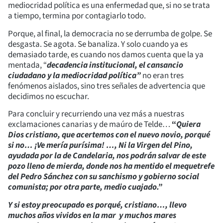
mediocridad política es una enfermedad que, si no se trata
a tiempo, termina por contagiarlo todo.
Porque, al final, la democracia no se derrumba de golpe. Se
desgasta. Se agota. Se banaliza. Y solo cuando ya es
demasiado tarde, es cuando nos damos cuenta que la ya
mentada, “
decadencia institucional, el cansancio
ciudadano y la mediocridad política”
no eran tres
fenómenos aislados, sino tres señales de advertencia que
decidimos no escuchar.
Para concluir y recurriendo una vez más a nuestras
exclamaciones canarias y de maúro de Telde…
“
Quiera
Dios cristiano, que acertemos con el nuevo novio, porqué
si no… ¡Ve mería purísima! …, Ni la Virgen del Pino,
ayudada por la de Candelaria, nos podrán salvar de este
pozo lleno de mierda, donde nos ha mentido el mequetrefe
del Pedro Sánchez con su sanchismo y gobierno social
comunista; por otra parte, medio cuajado.”
Y si estoy preocupado es porqué, cristiano…, llevo
muchos años vividos en la mar y muchos mares