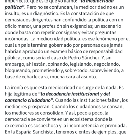
imperfecto, que es lo que yo llamo:
“la
mediocridad
política”
.
Pero no se confundan, la mediocridad no es un
insulto; es un diagnóstico. Es la constatación de que
demasiados dirigentes han confundido la política con un
oficio menor, una profesión sin exigencias; un escenario
donde basta con repetir consignas y evitar preguntas
incómodas. La mediocridad política, es ese fenómeno por el
cual un país termina gobernado por personas que jamás
habrían aprobado un examen básico de responsabilidad
pública, como sería el caso de Pedro Sánchez. Y, sin
embargo, ahí están, opinando, legislando, negociando,
bloqueando, prometiendo y, sobre todo, sobreviviendo, a
base de echarle cara, mucha cara al asunto.
La ironía es que esta mediocridad no surge de la nada. Es
hija legítima de
“la decadencia institucional y del
cansancio ciudadano”
. Cuando las instituciones fallan, los
mediocres prosperan. Cuando los ciudadanos se cansan,
los mediocres se consolidan. Y así, poco a poco, la
democracia se convierte en un ecosistema donde la
excelencia es sospechosa y la incompetencia es premiada.
En la España Sanchista, tenemos cientos de ejemplos, que