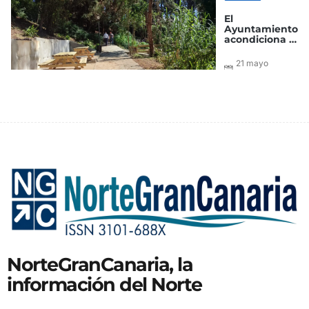
El
Ayuntamiento
acondiciona el
Parque de
Sintes para su
21 mayo
próxima
2026
reapertura
NorteGranCanaria, la
información del Norte