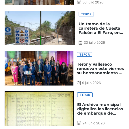
Canarias
30 julio 2026
TEROR
Un tramo de la
carretera de Cuesta
Falcón a El Faro, en
Teror, cerrada al
tráfico por obras
30 julio 2026
TEROR
Teror y Valleseco
renuevan este viernes
su hermanamiento en
el 25 aniversario de
celebración
9 julio 2026
TEROR
El Archivo municipal
digitaliza las licencias
de embarque de
emigrantes
terorenses entre 1853
24 junio 2026
y 1922