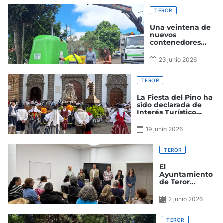
TEROR
Una veintena de
nuevos
contenedores
para la recogida
de vidrio se
23 junio 2026
instala en los
barrios de Teror
TEROR
La Fiesta del Pino ha
sido declarada de
Interés Turístico
Nacional
19 junio 2026
TEROR
El
Ayuntamiento
de Teror
incorpora a su
plantilla a 29
2 junio 2026
personas
desempleadas
TEROR